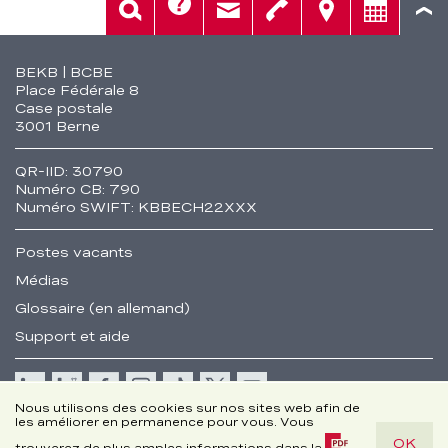
Aide
Rech.
Contact
Tél.
Sièges
Conseil
Fusszeile
BEKB | BCBE
Place Fédérale 8
Case postale
3001 Berne
QR-IID: 30790
Numéro CB: 790
Numéro SWIFT: KBBECH22XXX
Postes vacants
Médias
Glossaire (en allemand)
Support et aide
Cookie
Nous utilisons des cookies sur nos sites web afin de
les améliorer en permanence pour vous. Vous
Remarques juridiques
OK