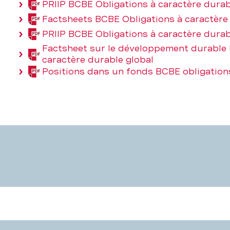
PRIIP BCBE Obligations à caractère durab
548,9
(PDF,
KB)
Factsheets BCBE Obligations à caractère 
161,7
(PDF,
KB)
PRIIP BCBE Obligations à caractère durab
548,9
(PDF,
KB)
Factsheet sur le développement durable 
161,7
(PDF,
caractère durable global
KB)
193,9
Positions dans un fonds BCBE obligations
(PDF,
KB)
426,4
KB)
BCBE