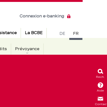
Connexion e-banking
Commuta
sistance
La BCBE
DE
FR
de
dits
Prévoyance
langue
Rech.
Aide
Contac