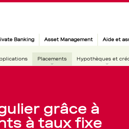
ivate Banking
Asset Management
Aide et as
Actif
pplications
Placements
Hypothèques et cré
ulier grâce à
s
ts à taux fixe