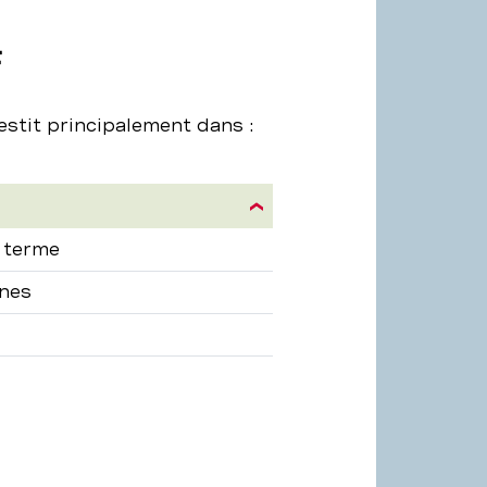
F
estit principalement dans :
ion
 terme
nes