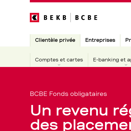
Direkt
zum
Inhalt
Hauptnavigation
Actif
Clientèle privée
Entreprises
Pr
Comptes et cartes
E-banking et a
BCBE
Section
de
Fonds
BCBE Fonds obligataires
navigation
Un revenu rég
de
obligataire
des placemen
service