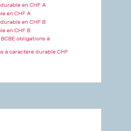
 durable en CHF A
ble en CHF A
 durable en CHF B
ble en CHF B
 BCBE obligations à
s à caractère durable CHF