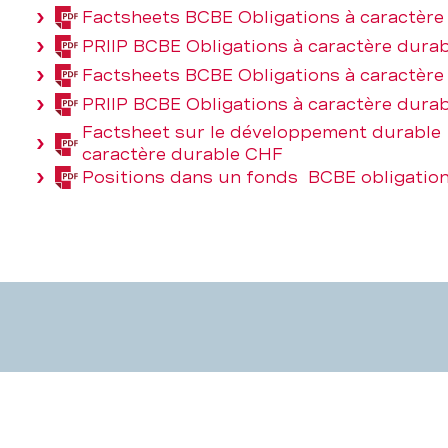
Factsheets BCBE Obligations à caractère
(PDF,
PRIIP BCBE Obligations à caractère dura
539,2
(PDF,
KB)
Factsheets BCBE Obligations à caractère
161,6
(PDF,
KB)
PRIIP BCBE Obligations à caractère dura
539,2
(PDF,
KB)
Factsheet sur le développement durable
161,6
(PDF,
caractère durable CHF
KB)
193,9
Positions dans un fonds BCBE obligation
(PDF,
KB)
333,2
KB)