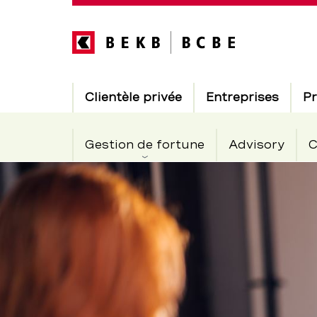
Direkt
zum
Inhalt
Hauptnavigation
Clientèle privée
Entreprises
Pr
Gestion de fortune
Advisory
C
Nos
Section
de
prestations
navigation
de
pour
service