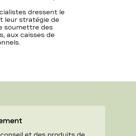
ialistes dressent le
t leur stratégie de
de soumettre des
s, aux caisses de
onnels.
cement
conseil et des produits de