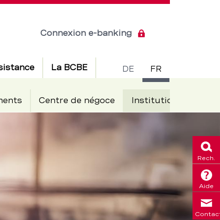
Connexion e-banking
Commuta
sistance
La BCBE
DE
FR
de
ments
Centre de négoce
Institutionnels
langue
Rech.
Aide
Contac