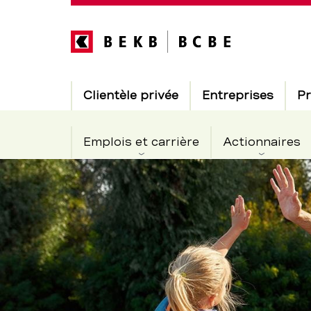
Direkt
zum
Inhalt
Hauptnavigation
Clientèle privée
Entreprises
Pr
Emplois et carrière
Actionnaires
Activités
Section
de
familiales
navigation
de
gratuites
service