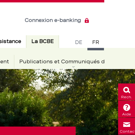
Connexion e-banking
Commuta
Actif
sistance
La BCBE
DE
FR
de
ent
Publications et Communiqués de presse
langue
Rech.
Aide
Contac