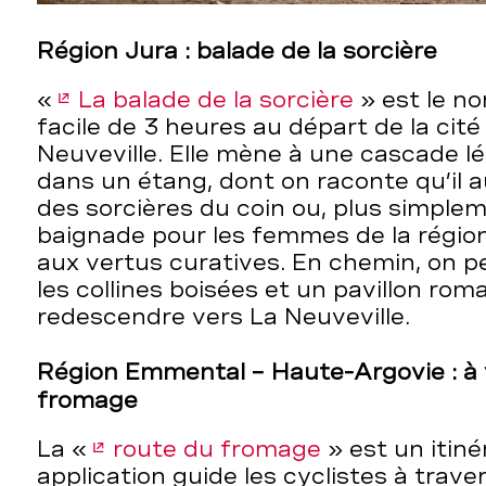
Région Jura : balade de la sorcière
«
La balade de la sorcière
» est le n
facile de 3 heures au départ de la cit
Neuveville. Elle mène à une cascade lé
dans un étang, dont on raconte qu’il au
des sorcières du coin ou, plus simplem
baignade pour les femmes de la région
aux vertus curatives. En chemin, on pe
les collines boisées et un pavillon rom
redescendre vers La Neuveville.
Région Emmental – Haute-Argovie : à v
fromage
La «
route du fromage
» est un itiné
application guide les cyclistes à trave