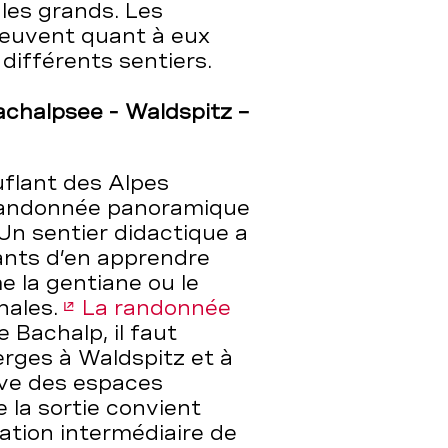
les grands. Les
euvent quant à eux
 différents sentiers.
achalpsee - Waldspitz –
uflant des Alpes
e randonnée panoramique
 Un sentier didactique a
nts d’en apprendre
e la gentiane ou le
nales.
La randonnée
e Bachalp, il faut
rges à Waldspitz et à
uve des espaces
 la sortie convient
tation intermédiaire de