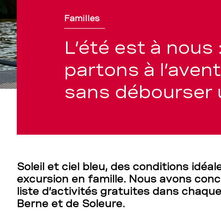
Familles
L’été est à nous 
partons à l’avent
sans débourser 
Soleil et ciel bleu, des conditions idéa
excursion en famille. Nous avons con
liste d’activités gratuites dans chaqu
Berne et de Soleure.