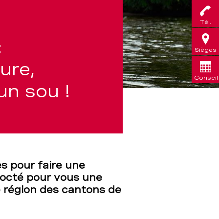
Tél.
:
Sièges
ure,
Conseil
un sou !
les pour faire une
cocté pour vous une
e région des cantons de