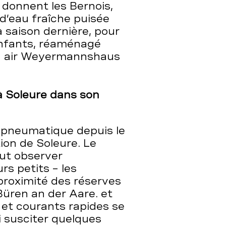
i donnent les Bernois,
d’eau fraîche puisée
a saison dernière, pour
 enfants, réaménagé
ein air Weyermannshaus
à Soleure dans son
t pneumatique depuis le
ion de Soleure. Le
eut observer
rs petits – les
proximité des réserves
Büren an der Aare. et
 et courants rapides se
i susciter quelques