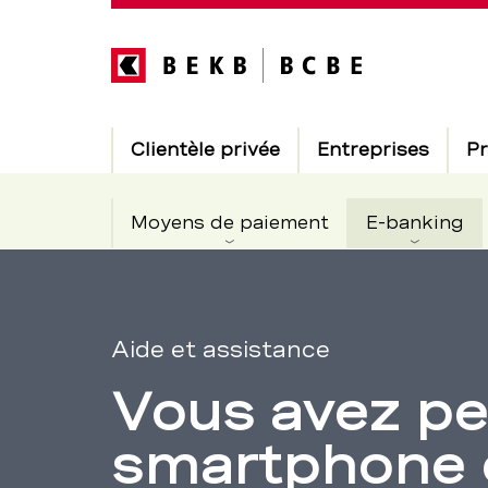
Direkt
zum
Inhalt
Hauptnavigation
Clientèle privée
Entreprises
Pr
Ac
Moyens de paiement
E-banking
Annoncer
Section
de
le
Aide et assistance
navigation
Vous avez pe
de
vol
smartphone o
service