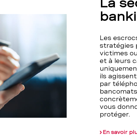
La sé
bank
Les escrocs
stratégies 
victimes o
et à leurs c
uniquement 
ils agissen
par téléph
bancomats.
concrèteme
vous donno
protéger.
En savoir pl