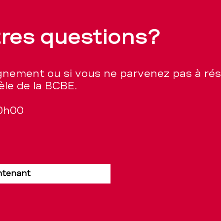
tres questions?
ignement ou si vous ne parvenez pas à ré
èle de la BCBE.
20h00
ntenant