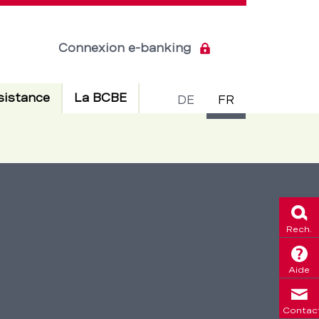
Connexion e-banking
Commuta
Actif
sistance
La BCBE
DE
FR
de
langue
Rech.
Aide
Contac