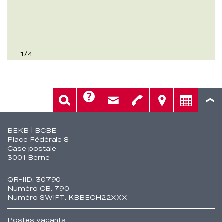
1
/
4
Aide
Rech.
Contact
Tél.
Sièges
Conseil
Fusszeile
BEKB | BCBE
Place Fédérale 8
Case postale
3001 Berne
QR-IID: 30790
Numéro CB: 790
Numéro SWIFT: KBBECH22XXX
Postes vacants