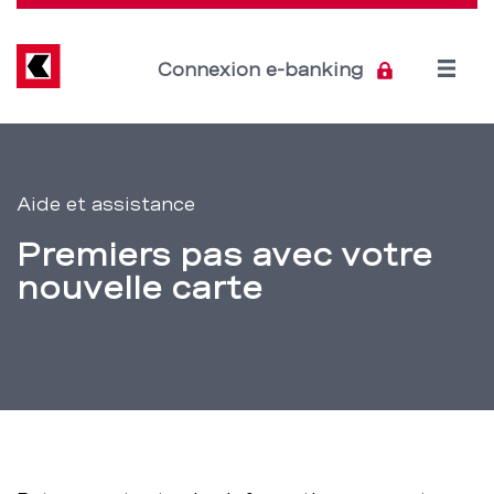
Direkt
zum
Inhalt
Open
Connexion e-banking
menu
Nouvelle
Section
de
carte
Aide et assistance
navigation
bancaire
Premiers pas avec votre
de
ou
nouvelle carte
service
carte
de
crédit
–