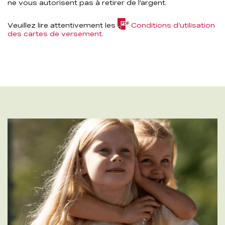
ne vous autorisent pas à retirer de l’argent.
Veuillez lire attentivement les
Conditions d’utilisation
(PDF,
des cartes de versement
.
158,1
KB)