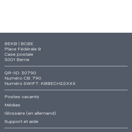
Fusszeile
BEKB | BCBE
Place Fédérale 8
Case postale
3001 Berne
QR-IID: 30790
Numéro CB: 790
Numéro SWIFT: KBBECH22XXX
Postes vacants
Médias
Glossaire (en allemand)
Support et aide