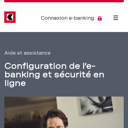
Direkt
zum
Inhalt
Open
Connexion e-banking
menu
Aide
Section
de
et
Aide et assistance
navigation
assistance:
Configuration de l’e-
de
e-
banking et sécurité en
service
ligne
banking
–
BCBE