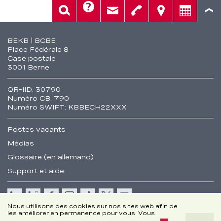
Aide
Rech.
Contact
Tél.
Sièges
Conseil
Fusszeile
BEKB | BCBE
Place Fédérale 8
Case postale
3001 Berne
QR-IID: 30790
Numéro CB: 790
Numéro SWIFT: KBBECH22XXX
Postes vacants
Médias
Glossaire (en allemand)
Support et aide
Cookie
Nous utilisons des cookies sur nos sites web afin de
les améliorer en permanence pour vous. Vous
Remarques juridiques