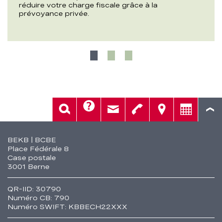
réduire votre charge fiscale grâce à la
prévoyance privée.
Aide
Rech.
Contact
Tél.
Sièges
Conseil
Fusszeile
BEKB | BCBE
Place Fédérale 8
Case postale
3001 Berne
QR-IID: 30790
Numéro CB: 790
Numéro SWIFT: KBBECH22XXX