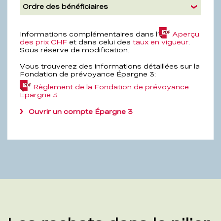
Ordre des bénéficiaires
Informations complémentaires dans l’
Aperçu
(PDF,
des prix CHF
et dans celui des
taux en vigueur
.
4,2
Sous réserve de modification.
MB)
Vous trouverez des informations détaillées sur la
Fondation de prévoyance Épargne 3:
Règlement de la Fondation de prévoyance
(PDF,
Épargne 3
142,1
KB)
Ouvrir un compte Épargne 3