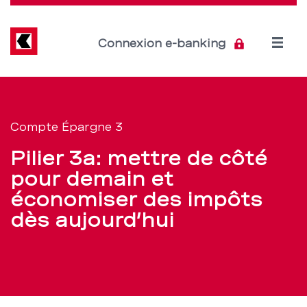
Direkt
zum
Inhalt
Open
Connexion e-banking
menu
Compte
Section
de
3a:
Compte Épargne 3
navigation
flexibilité
Pilier 3a: mettre de côté
de
et
pour demain et
service
économiser des impôts
économies
dès aujourd’hui
d’impôts
–
BCBE