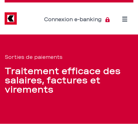
Direkt
zum
Inhalt
Open
Connexion e-banking
menu
Formules
Section
de
de
Sorties de paiements
navigation
paiement
Traitement efficace des
de
dédiées
salaires, factures et
service
virements
aux
sorties
de
paiements