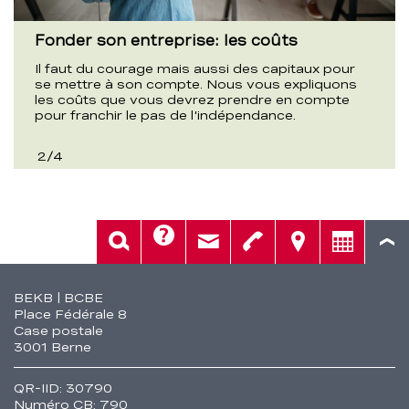
Fonder son entreprise: les coûts
Il faut du courage mais aussi des capitaux pour
se mettre à son compte. Nous vous expliquons
les coûts que vous devrez prendre en compte
pour franchir le pas de l'indépendance.
2
/
4
Aide
Rech.
Contact
Tél.
Sièges
Conseil
Fusszeile
BEKB | BCBE
Place Fédérale 8
Case postale
3001 Berne
QR-IID: 30790
Numéro CB: 790