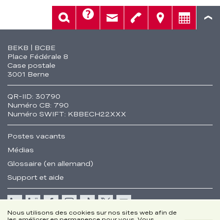
Aide
Rech.
Contact
Tél.
Sièges
Conseil
Fusszeile
BEKB | BCBE
Place Fédérale 8
Case postale
3001 Berne
QR-IID: 30790
Numéro CB: 790
Numéro SWIFT: KBBECH22XXX
Postes vacants
Médias
Glossaire (en allemand)
Support et aide
Cookie
Nous utilisons des cookies sur nos sites web afin de
les améliorer en permanence pour vous. Vous