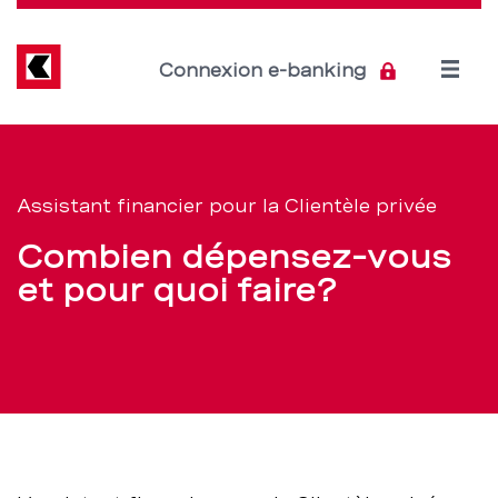
Direkt
zum
Inhalt
Open
Connexion e-banking
menu
Combien
Section
de
dépensez-
Assistant financier pour la Clientèle privée
navigation
vous
Combien dépensez-vous
de
et
et pour quoi faire?
service
pour
quoi
faire?
–