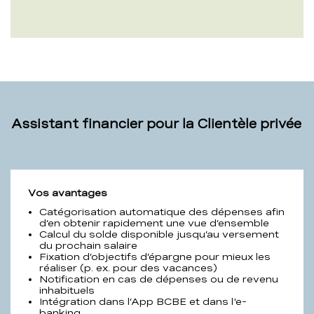
Assistant financier pour la Clientèle privée
Assistant
Vos avantages
financier
Catégorisation automatique des dépenses afin
pour
d’en obtenir rapidement une vue d’ensemble
Calcul du solde disponible jusqu’au versement
la
du prochain salaire
Clientèle
Fixation d’objectifs d’épargne pour mieux les
privée
réaliser (p. ex. pour des vacances)
Notification en cas de dépenses ou de revenu
inhabituels
Intégration dans l’App BCBE et dans l'e-
banking