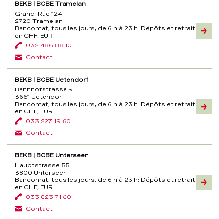
BEKB | BCBE Tramelan
Grand-Rue 124
2720 Tramelan
Bancomat, tous les jours, de 6 h à 23 h:
Dépôts et retraits
Inform
en CHF, EUR
032 486 88 10
Contact
BEKB | BCBE Uetendorf
Bahnhofstrasse 9
3661 Uetendorf
Bancomat, tous les jours, de 6 h à 23 h:
Dépôts et retraits
Inform
en CHF, EUR
033 227 19 60
Contact
BEKB | BCBE Unterseen
Hauptstrasse 55
3800 Unterseen
Bancomat, tous les jours, de 6 h à 23 h:
Dépôts et retraits
Inform
en CHF, EUR
033 823 71 60
Contact