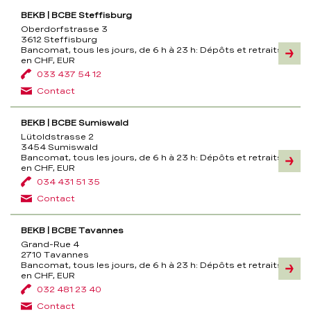
BEKB | BCBE Steffisburg
Oberdorfstrasse 3
3612 Steffisburg
Bancomat, tous les jours, de 6 h à 23 h:
Dépôts et retraits
Inform
en CHF, EUR
033 437 54 12
Contact
BEKB | BCBE Sumiswald
Lütoldstrasse 2
3454 Sumiswald
Bancomat, tous les jours, de 6 h à 23 h:
Dépôts et retraits
Inform
en CHF, EUR
034 431 51 35
Contact
BEKB | BCBE Tavannes
Grand-Rue 4
2710 Tavannes
Bancomat, tous les jours, de 6 h à 23 h:
Dépôts et retraits
Inform
en CHF, EUR
032 481 23 40
Contact