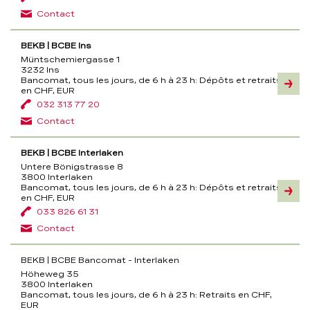
Contact
BEKB | BCBE Ins
Müntschemiergasse 1
3232 Ins
Bancomat, tous les jours, de 6 h à 23 h:
Dépôts et retraits
Inform
en CHF, EUR
032 313 77 20
Contact
BEKB | BCBE Interlaken
Untere Bönigstrasse 8
3800 Interlaken
Bancomat, tous les jours, de 6 h à 23 h:
Dépôts et retraits
Inform
en CHF, EUR
033 826 61 31
Contact
BEKB | BCBE Bancomat - Interlaken
Höheweg 35
3800 Interlaken
Bancomat, tous les jours, de 6 h à 23 h:
Retraits en CHF,
EUR