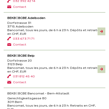
032 392 42 14
à
23
Contact
h
BEKB | BCBE Adelboden
Dorfstrasse 31
3715 Adelboden
Bancomat, tous les jours, de 6 h à 23 h:
Dépôts et retraits
Inform
en CHF, EUR
033 673 71 71
Contact
BEKB | BCBE Belp
Dorfstrasse 20
3123 Belp
Bancomat, tous les jours, de 6 h à 23 h:
Dépôts et retraits
Inform
en CHF, EUR
031 812 45 40
Contact
BEKB | BCBE Bancomat - Bern-Altstadt
Gerechtigkeitsgasse 80
3011 Bern
Bancomat, tous les jours, de 6 h à 23 h:
Retraits en CHF,