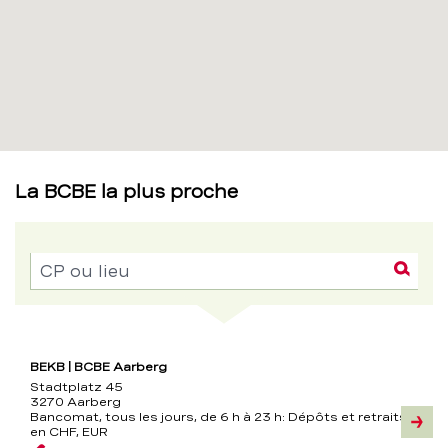
La BCBE la plus proche
Dém
CP ou lieu
Siège
Adresse
Bancomat,
Téléphone
Contact
Information
tous
BEKB | BCBE Aarberg
les
Stadtplatz 45
jours,
3270 Aarberg
de
Bancomat, tous les jours, de 6 h à 23 h:
Dépôts et retraits
6
Inform
en CHF, EUR
h