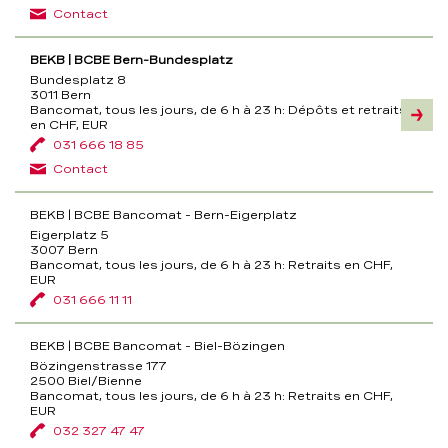
Contact
BEKB | BCBE Bern-Bundesplatz
Bundesplatz 8
3011 Bern
Bancomat, tous les jours, de 6 h à 23 h:
Dépôts et retraits
Inform
en CHF, EUR
031 666 18 85
Contact
BEKB | BCBE Bancomat - Bern-Eigerplatz
Eigerplatz 5
3007 Bern
Bancomat, tous les jours, de 6 h à 23 h:
Retraits en CHF,
EUR
031 666 11 11
BEKB | BCBE Bancomat - Biel-Bözingen
Bözingenstrasse 177
2500 Biel/Bienne
Bancomat, tous les jours, de 6 h à 23 h:
Retraits en CHF,
EUR
032 327 47 47