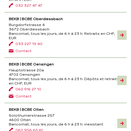
032 327 47 47
BEKB | BCBE Oberdiessbach
Burgdorfstrasse 4
3672 Oberdiessbach
Bancomat, tous les jours, de 6 h à 23 h:
Retraits en CHF,
Inform
EUR
033 227 19 40
Contact
BEKB | BCBE Oensingen
Hauptstrasse 20a
4702 Oensingen
Bancomat, tous les jours, de 6 h à 23 h:
Dépôts et retraits
Inform
en CHF, EUR
062 916 27 10
Contact
BEKB | BCBE Olten
Solothurnerstrasse 257
4600 Olten
Bancomat, tous les jours, de 6 h à 23 h:
inexistant
Inform
062 956 65 61