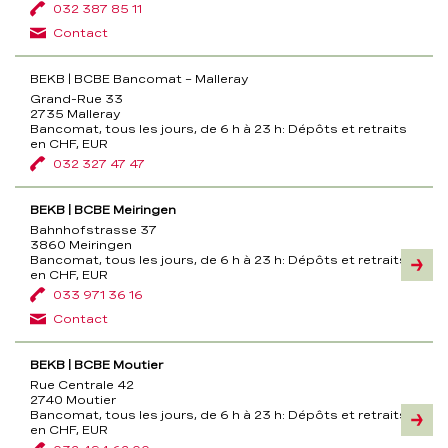
032 387 85 11
Contact
BEKB | BCBE Bancomat – Malleray
Grand-Rue 33
2735 Malleray
Bancomat, tous les jours, de 6 h à 23 h:
Dépôts et retraits
en CHF, EUR
032 327 47 47
BEKB | BCBE Meiringen
Bahnhofstrasse 37
3860 Meiringen
Bancomat, tous les jours, de 6 h à 23 h:
Dépôts et retraits
Inform
en CHF, EUR
033 971 36 16
Contact
BEKB | BCBE Moutier
Rue Centrale 42
2740 Moutier
Bancomat, tous les jours, de 6 h à 23 h:
Dépôts et retraits
Inform
en CHF, EUR