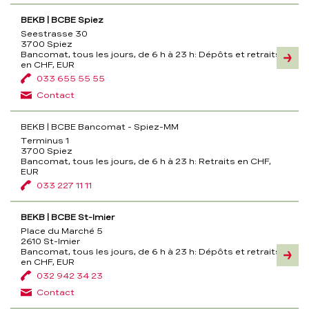
BEKB | BCBE Spiez
Seestrasse 30
3700 Spiez
Bancomat, tous les jours, de 6 h à 23 h:
Dépôts et retraits
Inform
en CHF, EUR
033 655 55 55
Contact
BEKB | BCBE Bancomat - Spiez-MM
Terminus 1
3700 Spiez
Bancomat, tous les jours, de 6 h à 23 h:
Retraits en CHF,
EUR
033 227 11 11
BEKB | BCBE St-Imier
Place du Marché 5
2610 St-Imier
Bancomat, tous les jours, de 6 h à 23 h:
Dépôts et retraits
Inform
en CHF, EUR
032 942 34 23
Contact