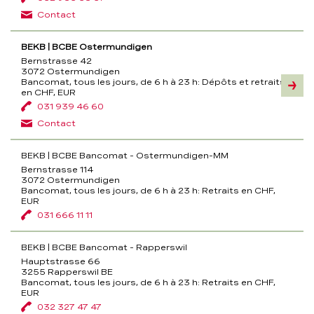
Contact
BEKB | BCBE Ostermundigen
Bernstrasse 42
3072 Ostermundigen
Bancomat, tous les jours, de 6 h à 23 h:
Dépôts et retraits
Inform
en CHF, EUR
031 939 46 60
Contact
BEKB | BCBE Bancomat - Ostermundigen-MM
Bernstrasse 114
3072 Ostermundigen
Bancomat, tous les jours, de 6 h à 23 h:
Retraits en CHF,
EUR
031 666 11 11
BEKB | BCBE Bancomat - Rapperswil
Hauptstrasse 66
3255 Rapperswil BE
Bancomat, tous les jours, de 6 h à 23 h:
Retraits en CHF,
EUR
032 327 47 47