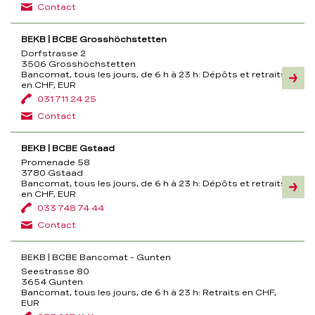
Contact
BEKB | BCBE Grosshöchstetten
Dorfstrasse 2
3506 Grosshöchstetten
Bancomat, tous les jours, de 6 h à 23 h:
Dépôts et retraits
Inform
en CHF, EUR
031 711 24 25
Contact
BEKB | BCBE Gstaad
Promenade 58
3780 Gstaad
Bancomat, tous les jours, de 6 h à 23 h:
Dépôts et retraits
Inform
en CHF, EUR
033 748 74 44
Contact
BEKB | BCBE Bancomat - Gunten
Seestrasse 80
3654 Gunten
Bancomat, tous les jours, de 6 h à 23 h:
Retraits en CHF,
EUR