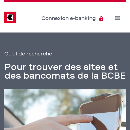
Direkt
zum
Inhalt
Open
Connexion e-banking
menu
Trouver
Section
de
nos
Outil de recherche
navigation
sites
Pour trouver des sites et
de
et
des bancomats de la BCBE
service
nos
bancomats
–
BCBE