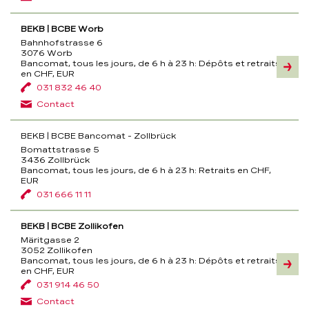
BEKB | BCBE Worb
Bahnhofstrasse 6
3076 Worb
Bancomat, tous les jours, de 6 h à 23 h:
Dépôts et retraits
Inform
en CHF, EUR
031 832 46 40
Contact
BEKB | BCBE Bancomat - Zollbrück
Bomattstrasse 5
3436 Zollbrück
Bancomat, tous les jours, de 6 h à 23 h:
Retraits en CHF,
EUR
031 666 11 11
BEKB | BCBE Zollikofen
Märitgasse 2
3052 Zollikofen
Bancomat, tous les jours, de 6 h à 23 h:
Dépôts et retraits
Inform
en CHF, EUR
031 914 46 50
Contact