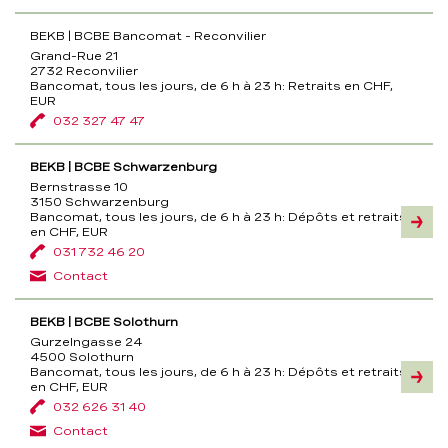
BEKB | BCBE Bancomat - Reconvilier
Grand-Rue 21
2732 Reconvilier
Bancomat, tous les jours, de 6 h à 23 h:
Retraits en CHF,
EUR
032 327 47 47
BEKB | BCBE Schwarzenburg
Bernstrasse 10
3150 Schwarzenburg
Bancomat, tous les jours, de 6 h à 23 h:
Dépôts et retraits
Inform
en CHF, EUR
031 732 46 20
Contact
BEKB | BCBE Solothurn
Gurzelngasse 24
4500 Solothurn
Bancomat, tous les jours, de 6 h à 23 h:
Dépôts et retraits
Inform
en CHF, EUR
032 626 31 40
Contact