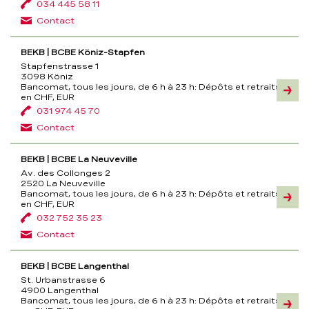
034 445 58 11
Contact
BEKB | BCBE Köniz-Stapfen
Stapfenstrasse 1
3098 Köniz
Bancomat, tous les jours, de 6 h à 23 h:
Dépôts et retraits
Inform
en CHF, EUR
031 974 45 70
Contact
BEKB | BCBE La Neuveville
Av. des Collonges 2
2520 La Neuveville
Bancomat, tous les jours, de 6 h à 23 h:
Dépôts et retraits
Inform
en CHF, EUR
032 752 35 23
Contact
BEKB | BCBE Langenthal
St. Urbanstrasse 6
4900 Langenthal
Bancomat, tous les jours, de 6 h à 23 h:
Dépôts et retraits
Inform