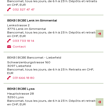
Bancomat, tous les jours, de 6 h à 23 h:
Dépôts et retraits
en CHF, EUR
032 327 47 47
BEKB | BCBE Lenk im Simmental
Lenkstrasse 2
3775 Lenk im Simmental
Bancomat, tous les jours, de 6 h à 23 h:
Dépôts et retraits
Inform
en CHF, EUR
033 733 18 14
Contact
BEKB | BCBE Bancomat - Liebefeld
Schwarzenburgstrasse 160
3097 Liebefeld
Bancomat, tous les jours, de 6 h à 23 h:
Retraits en CHF,
EUR
031 666 18 80
BEKB | BCBE Lyss
Hauptstrasse 28
3250 Lyss
Bancomat, tous les jours, de 6 h à 23 h:
Dépôts et retraits
Inform
en CHF, EUR