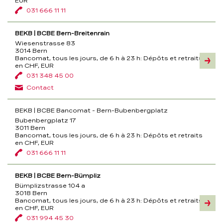
EUR
031 666 11 11
BEKB | BCBE Bern-Breitenrain
Wiesenstrasse 83
3014 Bern
Bancomat, tous les jours, de 6 h à 23 h:
Dépôts et retraits
Inform
en CHF, EUR
031 348 45 00
Contact
BEKB | BCBE Bancomat - Bern-Bubenbergplatz
Bubenbergplatz 17
3011 Bern
Bancomat, tous les jours, de 6 h à 23 h:
Dépôts et retraits
en CHF, EUR
031 666 11 11
BEKB | BCBE Bern-Bümpliz
Bümplizstrasse 104 a
3018 Bern
Bancomat, tous les jours, de 6 h à 23 h:
Dépôts et retraits
Inform
en CHF, EUR
031 994 45 30