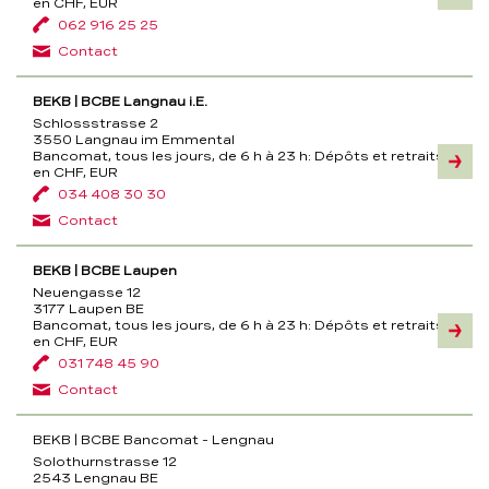
en CHF, EUR
062 916 25 25
Contact
BEKB | BCBE Langnau i.E.
Schlossstrasse 2
3550 Langnau im Emmental
Bancomat, tous les jours, de 6 h à 23 h:
Dépôts et retraits
Inform
en CHF, EUR
034 408 30 30
Contact
BEKB | BCBE Laupen
Neuengasse 12
3177 Laupen BE
Bancomat, tous les jours, de 6 h à 23 h:
Dépôts et retraits
Inform
en CHF, EUR
031 748 45 90
Contact
BEKB | BCBE Bancomat - Lengnau
Solothurnstrasse 12
2543 Lengnau BE