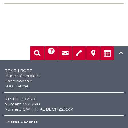
Aide
Rech.
Contact
Tél.
Sièges
Conseil
Fusszeile
BEKB | BCBE
Place Fédérale 8
Case postale
3001 Berne
QR-IID: 30790
Numéro CB: 790
Numéro SWIFT: KBBECH22XXX
Postes vacants