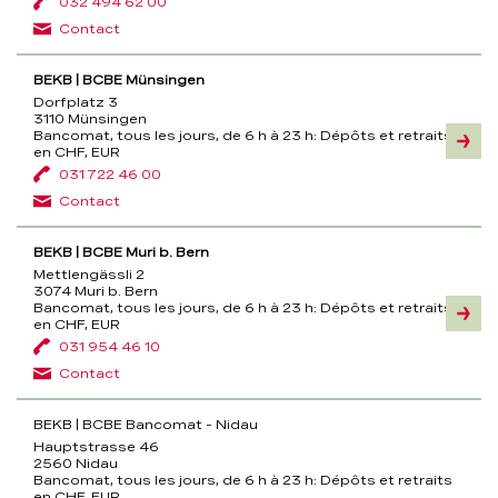
032 494 62 00
Contact
BEKB | BCBE Münsingen
Dorfplatz 3
3110 Münsingen
Bancomat, tous les jours, de 6 h à 23 h:
Dépôts et retraits
Inform
en CHF, EUR
031 722 46 00
Contact
BEKB | BCBE Muri b. Bern
Mettlengässli 2
3074 Muri b. Bern
Bancomat, tous les jours, de 6 h à 23 h:
Dépôts et retraits
Inform
en CHF, EUR
031 954 46 10
Contact
BEKB | BCBE Bancomat - Nidau
Hauptstrasse 46
2560 Nidau
Bancomat, tous les jours, de 6 h à 23 h:
Dépôts et retraits
en CHF, EUR