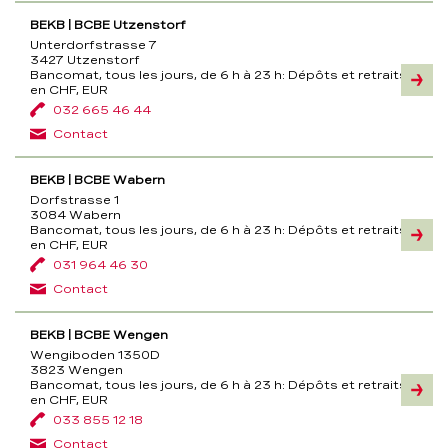
BEKB | BCBE Utzenstorf
Unterdorfstrasse 7
3427 Utzenstorf
Bancomat, tous les jours, de 6 h à 23 h:
Dépôts et retraits
Inform
en CHF, EUR
032 665 46 44
Contact
BEKB | BCBE Wabern
Dorfstrasse 1
3084 Wabern
Bancomat, tous les jours, de 6 h à 23 h:
Dépôts et retraits
Inform
en CHF, EUR
031 964 46 30
Contact
BEKB | BCBE Wengen
Wengiboden 1350D
3823 Wengen
Bancomat, tous les jours, de 6 h à 23 h:
Dépôts et retraits
Inform
en CHF, EUR
033 855 12 18
Contact