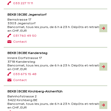
033 227 11 11
BEKB | BCBE Jegenstorf
Bernstrasse 17
3303 Jegenstorf
Bancomat, tous les jours, de 6 h à 23 h:
Dépôts et retraits
Inform
en CHF, EUR
031 760 49 50
Contact
BEKB | BCBE Kandersteg
Innere Dorfstrasse 17
3718 Kandersteg
Bancomat, tous les jours, de 6 h à 23 h:
Dépôts et retraits
Inform
en CHF, EUR
033 675 15 48
Contact
BEKB | BCBE Kirchberg-Alchenflüh
Bahnhofstrasse 2
3422 Kirchberg BE
Bancomat, tous les jours, de 6 h à 23 h:
Dépôts et retraits
Inform
en CHF, EUR