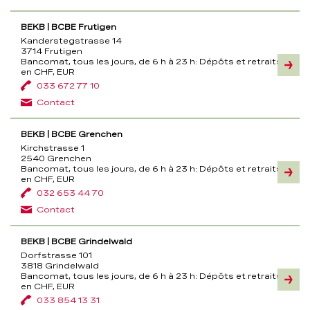
BEKB | BCBE Frutigen
Kanderstegstrasse 14
3714 Frutigen
Bancomat, tous les jours, de 6 h à 23 h:
Dépôts et retraits
Inform
en CHF, EUR
033 672 77 10
Contact
BEKB | BCBE Grenchen
Kirchstrasse 1
2540 Grenchen
Bancomat, tous les jours, de 6 h à 23 h:
Dépôts et retraits
Inform
en CHF, EUR
032 653 44 70
Contact
BEKB | BCBE Grindelwald
Dorfstrasse 101
3818 Grindelwald
Bancomat, tous les jours, de 6 h à 23 h:
Dépôts et retraits
Inform
en CHF, EUR
033 854 13 31