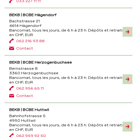
033 227 11 11
BEKB | BCBE Hägendorf
Bachstrasse 21
4614 Hägendorf
Bancomat, tous les jours, de 6 h à 23 h:
Dépôts et retraits
Inform
en CHF, EUR
062 216 93 88
Contact
BEKB | BCBE Herzogenbuchsee
Bernstrasse 8
3360 Herzogenbuchsee
Bancomat, tous les jours, de 6 h à 23 h:
Dépôts et retraits
Inform
en CHF, EUR
062 956 65 11
Contact
BEKB | BCBE Huttwil
Bahnhofstrasse 5
4950 Huttwil
Bancomat, tous les jours, de 6 h à 23 h:
Dépôts et retraits
Inform
en CHF, EUR
062 959 92 50