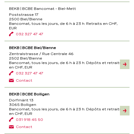
BEKB | BCBE Bancomat - Biel-Mett
Poststrasse 17
2500 Biel/Bienne
Bancomat, tous les jours, de 6 h à 23 h:
Retraits en CHF,
EUR
032 327 47 47
BEKB | BCBE Biel/Bienne
Zentralstrasse / Rue Centrale 46
2502 Biel/Bienne
Bancomat, tous les jours, de 6 h à 23 h:
Dépôts et retraits
Inform
en CHF, EUR
032 327 47 47
Contact
BEKB | BCBE Bolligen
Dorfmärit 13
3065 Bolligen
Bancomat, tous les jours, de 6 h à 23 h:
Dépôts et retraits
Inform
en CHF, EUR
031 918 45 50
Contact