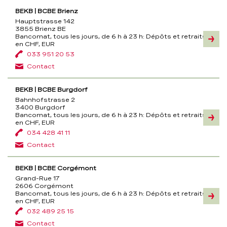
BEKB | BCBE Brienz
Hauptstrasse 142
3855 Brienz BE
Bancomat, tous les jours, de 6 h à 23 h:
Dépôts et retraits
Inform
en CHF, EUR
033 951 20 53
Contact
BEKB | BCBE Burgdorf
Bahnhofstrasse 2
3400 Burgdorf
Bancomat, tous les jours, de 6 h à 23 h:
Dépôts et retraits
Inform
en CHF, EUR
034 428 41 11
Contact
BEKB | BCBE Corgémont
Grand-Rue 17
2606 Corgémont
Bancomat, tous les jours, de 6 h à 23 h:
Dépôts et retraits
Inform
en CHF, EUR
032 489 25 15
Contact