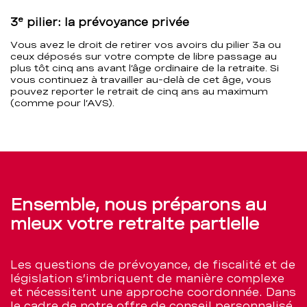
e
3
pilier: la prévoyance privée
Vous avez le droit de retirer vos avoirs du pilier 3a ou
ceux déposés sur votre compte de libre passage au
plus tôt cinq ans avant l’âge ordinaire de la retraite. Si
vous continuez à travailler au-delà de cet âge, vous
pouvez reporter le retrait de cinq ans au maximum
(comme pour l’AVS).
Ensemble, nous préparons au
mieux votre retraite partielle
Les questions de prévoyance, de fiscalité et de
législation s’imbriquent de manière complexe
et nécessitent une approche coordonnée. Dans
le cadre de notre offre de conseil personnalisé,