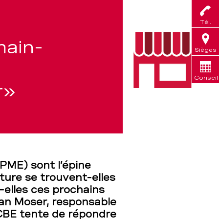
Tél.
main-
Sièges
Conseil
r»
PME) sont l’épine
ture se trouvent-elles
-elles ces prochains
an Moser, responsable
BE tente de répondre