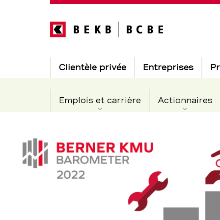
Direkt
zum
Inhalt
Hauptnavigation
Clientèle privée
Entreprises
Pr
Emplois et carrière
Actionnaires
«La
Section
de
pénurie
navigation
de
de
service