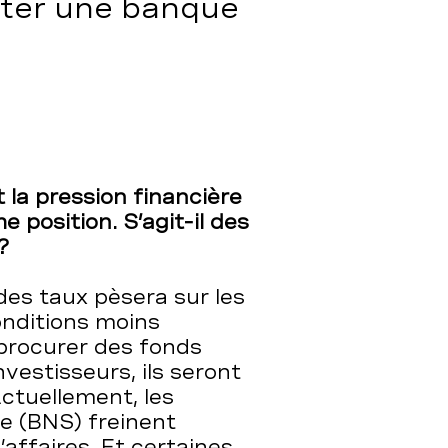
ster une banque
 la pression financière
 position. S’agit-il des
?
es taux pèsera sur les
onditions moins
 procurer des fonds
nvestisseurs, ils seront
ctuellement, les
se (BNS) freinent
affaires. Et certaines