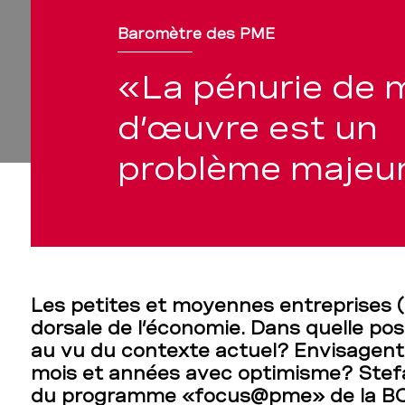
Baromètre des PME
«La pénurie de 
d’œuvre est un
problème majeu
Les petites et moyennes entreprises (
dorsale de l’économie. Dans quelle pos
au vu du contexte actuel? Envisagent
mois et années avec optimisme? Stef
du programme «focus@pme» de la BC