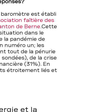
réponses?
e baromètre est établi
ociation faîtière des
anton de Berne.
Cette
situation dans le
e la pandémie de
on numéro un; les
nt tout de la pénurie
ondées), de la crise
inancière (31%). En
ets étroitement liés et
ergie et la