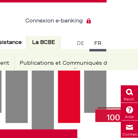
Connexion e-banking
Commuta
Actif
sistance
La BCBE
DE
FR
de
ent
Publications et Communiqués de presse
langue
Rech.
Aide
Contac