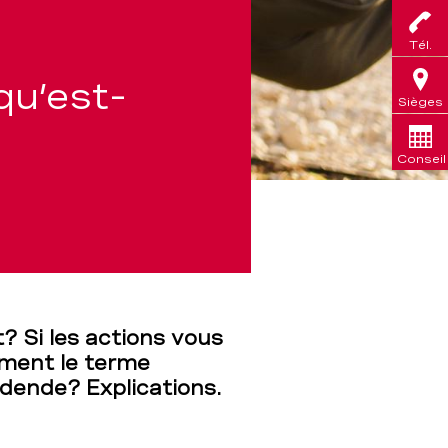
Tél.
qu’est-
Sièges
Conseil
? Si les actions vous
ement le terme
idende? Explications.