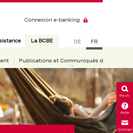
Connexion e-banking
Commuta
Actif
sistance
La BCBE
DE
FR
de
ent
Publications et Communiqués de presse
langue
Rech.
Aide
Contac