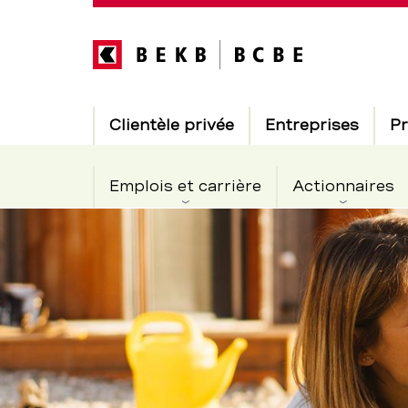
Direkt
zum
Inhalt
Hauptnavigation
Clientèle privée
Entreprises
Pr
Emplois et carrière
Actionnaires
Les
Section
de
dividendes,
navigation
de
qu’est-
service