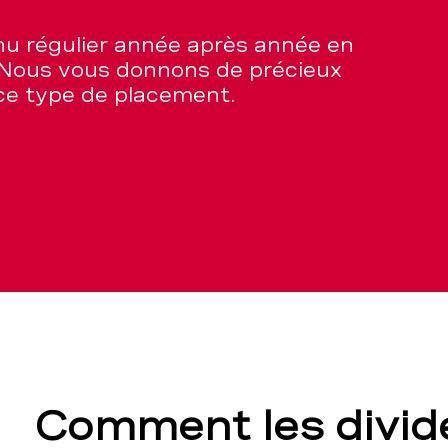
nu régulier année après année en
 Nous vous donnons de précieux
 ce type de placement.
Comment les divi