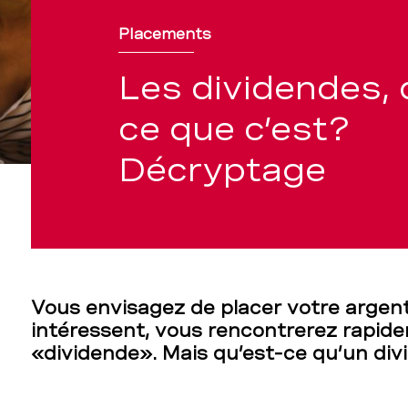
Placements
Les dividendes, 
ce que c’est?
Décryptage
e
Vous envisagez de placer votre argent
intéressent, vous rencontrerez rapid
«dividende». Mais qu’est-ce qu’un div