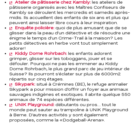
Atelier de pâtisserie chez Kambly:
les ateliers de
pâtisserie organisés avec les Maîtres Confiseurs de
Kambly se déroulent les mercredis et samedis après-
midis. Ils accueillent des enfants de six ans et plus qui
peuvent ainsi laisser libre cours à leur inspiration.
Enquête policière:
quoi de plus amusant que de se
glisser dans la peau d’un détective et de résoudre une
énigme le temps d’un Crime-Trail à la maison? Les
petits détectives en herbe vont tout simplement
adorer!
Kiddy Dome Rohrbach:
les enfants adorent
grimper, glisser sur les toboggans, jouer et se
défouler. Pourquoi ne pas les emmener au Kiddy
Dome Rohrbach, le plus grand parc de jeu intérieur de
Suisse? Ils pourront s’éclater sur plus de 6000m2
répartis sur cinq étages.
Sikypark:
situé à Crémines (BE), le refuge animalier
Sikypark a pour mission d’offrir un foyer aux animaux
sauvages indigènes et exotiques. Il abrite quelque 550
animaux de 74 espèces différentes.
UNIK Playground:
débutants ou pros… tout le
monde peut sauter au trampoline à UNIK Playground
à Berne. D’autres activités y sont également
proposées, comme la «Dodgeball-Arena».