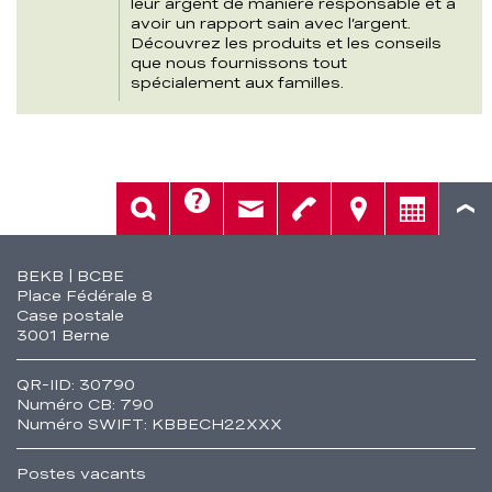
leur argent de manière responsable et à
avoir un rapport sain avec l’argent.
Découvrez les produits et les conseils
que nous fournissons tout
spécialement aux familles.
Aide
Rech.
Contact
Tél.
Sièges
Conseil
Fusszeile
BEKB | BCBE
Place Fédérale 8
Case postale
3001 Berne
QR-IID: 30790
Numéro CB: 790
Numéro SWIFT: KBBECH22XXX
Postes vacants