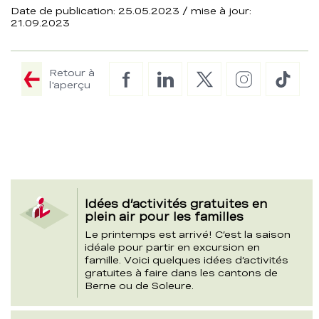
Date de publication: 25.05.2023 / mise à jour:
21.09.2023
Retour à
Facebook
LinkedIn
Twitter
Instagram
TikTo
l'aperçu
section
Idées d’activités gratuites en
de
plein air pour les familles
Le printemps est arrivé! C’est la saison
cartes
idéale pour partir en excursion en
famille. Voici quelques idées d’activités
de
gratuites à faire dans les cantons de
Berne ou de Soleure.
sujet