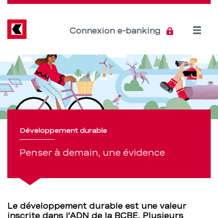
Direkt
zum
Inhalt
Open
Connexion e-banking
menu
Penser
Section
de
à
navigation
demain,
de
une
service
Développement durable
évidence
Penser à demain, une évidence
–
BCBE
Le développement durable est une valeur
inscrite dans l’ADN de la BCBE. Plusieurs