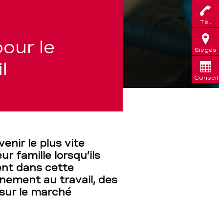
Tél.
our le
Sièges
l
Conseil
nir le plus vite
ur famille lorsqu’ils
ent dans cette
nement au travail, des
 sur le marché