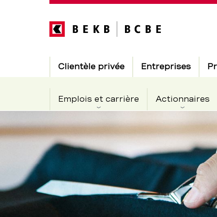
Direkt
zum
Inhalt
Hauptnavigation
Clientèle privée
Entreprises
Pr
Emplois et carrière
Actionnaires
Réfugiés
Section
de
parés
navigation
de
pour
service