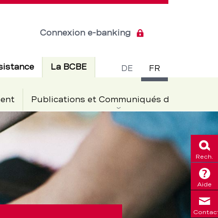
Connexion e-banking
Commuta
Actif
sistance
La BCBE
DE
FR
de
ent
Publications et Communiqués de presse
langue
Rech.
Aide
Contac