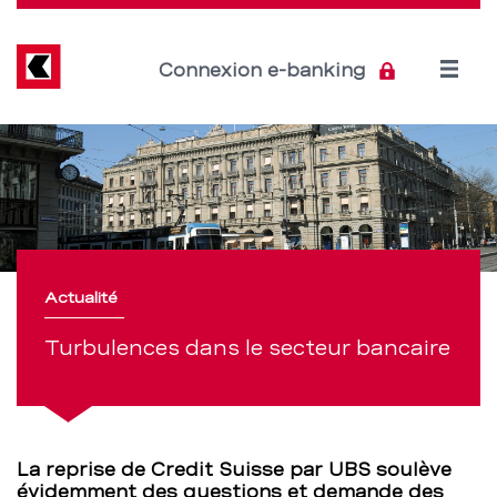
Direkt
zum
Inhalt
Open
Connexion e-banking
menu
Turbulences
Section
de
dans
navigation
le
de
secteur
service
Actualité
bancaire
Turbulences dans le secteur bancaire
–
BCBE
La reprise de Credit Suisse par UBS soulève
évidemment des questions et demande des