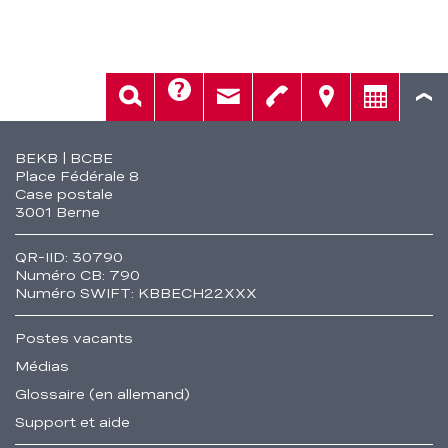
Aide
Rech.
Contact
Tél.
Sièges
Conseil
Fusszeile
BEKB | BCBE
Place Fédérale 8
Case postale
3001 Berne
QR-IID: 30790
Numéro CB: 790
Numéro SWIFT: KBBECH22XXX
Postes vacants
Médias
Glossaire (en allemand)
Support et aide