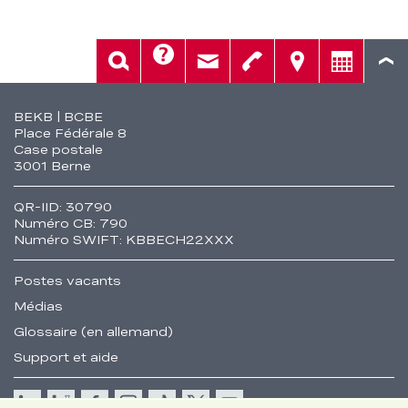
Aide
Rech.
Contact
Tél.
Sièges
Conseil
Fusszeile
BEKB | BCBE
Place Fédérale 8
Case postale
3001 Berne
QR-IID: 30790
Numéro CB: 790
Numéro SWIFT: KBBECH22XXX
Postes vacants
Médias
Glossaire (en allemand)
Support et aide