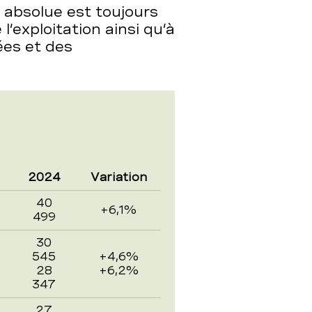
 absolue est toujours
 l’exploitation ainsi qu’à
ées et des
2024
Variation
40
+6,1%
499
30
545
+4,6%
28
+6,2%
347
27