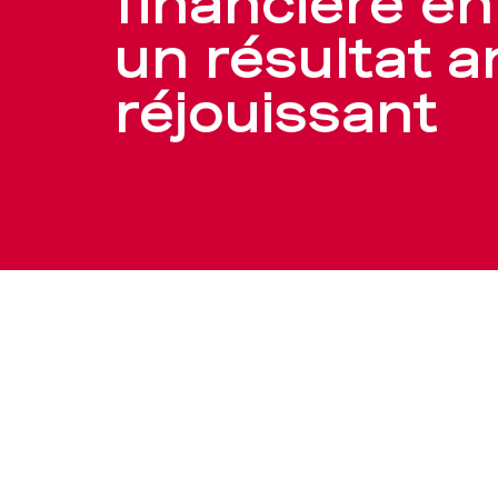
financière en
sa
un résultat a
solidité
réjouissant
financière
en
enregistran
un