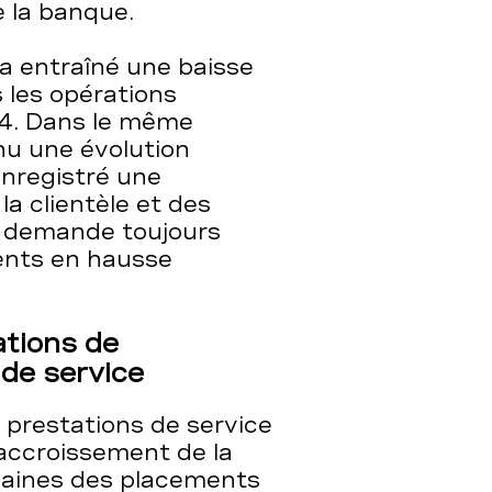
e la banque.
a entraîné une baisse
 les opérations
024. Dans le même
nu une évolution
enregistré une
a clientèle et des
a demande toujours
ients en hausse
ations de
de service
 prestations de service
accroissement de la
maines des placements