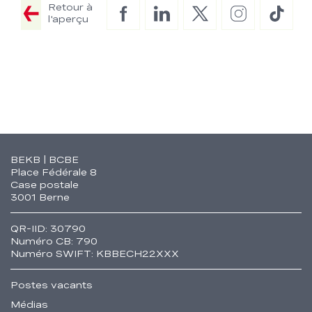
Retour à
Facebook
LinkedIn
Twitter
Instagram
TikTo
l'aperçu
Fusszeile
BEKB | BCBE
Place Fédérale 8
Case postale
3001 Berne
QR-IID: 30790
Numéro CB: 790
Numéro SWIFT: KBBECH22XXX
Postes vacants
Médias