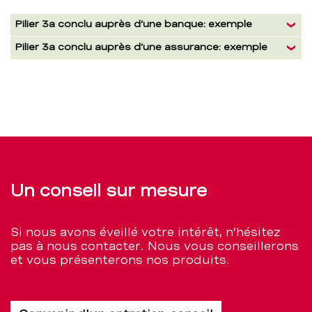
Accordion
Pilier 3a conclu auprès d’une banque: exemple
saeule
Pilier 3a conclu auprès d’une assurance: exemple
3a
bank
Un conseil sur mesure
Si nous avons éveillé votre intérêt, n’hésitez
pas à nous contacter. Nous vous conseillerons
et vous présenterons nos produits.