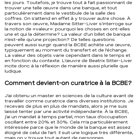
les jours. Toutefois, je trouve tout à fait passionnant de
trouver une telle œuvre dans une banque, et tout
particulièrement dans le vestibule de la salle des
coffres. On s’attend en effet à y trouver autre chose. À
travers son œuvre, Madame Sitter-Liver s’interroge sur
la notion de «valeur»: pourquoi les choses en ont-elles
une et qui la détermine? La valeur d’un billet de banque
n’est-elle qu’une projection? De telles questions
peuvent aussi surgir quand la BCBE achète une œuvre,
typiquement au moment du transfert et de l’échange.
La valeur des objets varie cependant dans le temps et
en fonction du contexte. L’œuvre de Beatrix Sitter-Liver
incite donc à la réflexion de manière aussi plurielle que
ludique.
Comment devient-on curatrice à la BCBE?
J’ai obtenu un master en sciences de la culture avant de
travailler comme curatrice dans diverses institutions. Je
recevais de plus en plus de mandats, alors je me suis
laissé tenter par une activité indépendante. À la BCBE,
j’ai un mandat à temps partiel, mon taux d’occupation
oscillant entre 20% et 30%. Cela m’a particulièrement
intéressée parce que le monde de la banque est assez
éloigné de celui de l’art. Il suit une logique très différente,
mais on y trouve tout autant de personnes