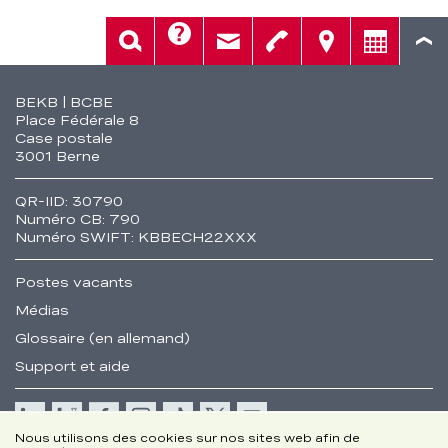
Aide
Rech.
Contact
Tél.
Sièges
Conseil
Fusszeile
BEKB | BCBE
Place Fédérale 8
Case postale
3001 Berne
QR-IID: 30790
Numéro CB: 790
Numéro SWIFT: KBBECH22XXX
Postes vacants
Médias
Glossaire (en allemand)
Support et aide
Nous utilisons des cookies sur nos sites web afin de