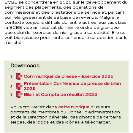
BCBE se concentrera en 2026 sur le développement du
segment des placements, des opérations de
commissions et des prestations de service et, partant,
sur l’élargissement de sa base de revenus. Malgré le
contexte toujours difficile dû, entre autres, aux taux bas,
la BCBE vise un résultat du même ordre de grandeur
que celui de l’exercice dernier grâce à sa solidité. Elle se
voit bien placée pour renforcer encore sa position sur le
marché.
Downloads
Communiqué de presse – Exercice 2025
(PDF,
99,3
Présentation Conférence de presse de bilan
(PDF,
KB)
2025
1,4
Bilan et Compte de résultat 2025
(PDF,
MB)
286,7
KB)
Vous trouverez dans
cette rubrique
plusieurs
portraits de membres du Conseil d’administration
et de la Direction générale, des photos de certains
sièges, des logos et des icônes à télécharger.