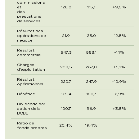
commissions
et
126,0
115,1
+9,5%
des
prestations
de services
Résultat des
opérations de
21,9
25,0
-12,5%
négoce
Résultat
547,3
553,1
-1,1%
commercial
Charges
280,5
267,0
+5,1%
d’exploitation
Résultat
220,7
247,9
-10,9%
opérationnel
Bénéfice
175,4
180,7
-2,9%
Dividende par
action de la
100,7
96,9
+3,8%
BCBE
Ratio de
20,4%
19,4%
fonds propres