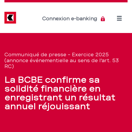
Direkt
zum
Inhalt
Open
Connexion e-banking
menu
La
Section
de
BCBE
Communiqué de presse – Exercice 2025
navigation
(annonce événementielle au sens de l’art. 53
confirme
RC)
de
sa
La BCBE confirme sa
service
solidité financière en
solidité
enregistrant un résultat
financière
annuel réjouissant
en
enregistrant