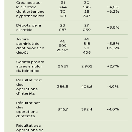
Créances sur
31
30
la clientèle
944
545
+4,6%
dont créances
30
28
+6,2%
hypothécaires
100
347
Dépôts de la
28
27
+3,8%
clientèle
087
059
Avoirs
42
45
administrés
818
+5,8%
309
dont avoirs en
20
+12,6%
22 971
dépôt
405
Capital propre
après emploi
2 981
2 902
+2,7%
du bénéfice
Résultat brut
des
386,5
406,6
-4,9%
opérations
d’intérêts
Résultat net
des
376,7
392,4
-4,0%
opérations
d’intérêts
Résultat des
opérations de