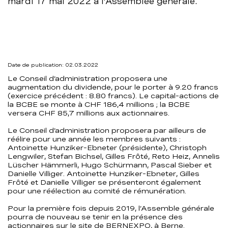
mardi 17 mai 2022 à l’Assemblée générale.
BCBE
Date de publication: 02.03.2022
Le Conseil d’administration proposera une
augmentation du dividende, pour le porter à 9.20 francs
(exercice précédent : 8.80 francs). Le capital-actions de
la BCBE se monte à CHF 186,4 millions ; la BCBE
versera CHF 85,7 millions aux actionnaires.
Le Conseil d’administration proposera par ailleurs de
réélire pour une année les membres suivants :
Antoinette Hunziker-Ebneter (présidente), Christoph
Lengwiler, Stefan Bichsel, Gilles Frôté, Reto Heiz, Annelis
Lüscher Hämmerli, Hugo Schürmann, Pascal Sieber et
Danielle Villiger. Antoinette Hunziker-Ebneter, Gilles
Frôté et Danielle Villiger se présenteront également
pour une réélection au comité de rémunération.
Pour la première fois depuis 2019, l’Assemble générale
pourra de nouveau se tenir en la présence des
actionnaires sur le site de BERNEXPO, à Berne.