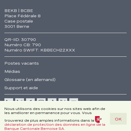
Fusszeile
BEKB | BCBE
Place Fédérale 8
Case postale
3001 Berne
QR-IID: 30790
Numéro CB: 790
Numéro SWIFT: KBBECH22XXX
Postes vacants
Médias
Glossaire (en allemand)
Support et aide
Cookie
Nous utilisons des cookies sur nos sites web afin de
les améliorer en permanence pour vous. Vous
Remarques juridiques
OK
Disclaimer
trouverez de plus amples informations dans la
déclaration de protection des données en ligne de la
© Banque Cantonale Bernoise SA
(PDF,
Banque Cantonale Bernoise SA
.