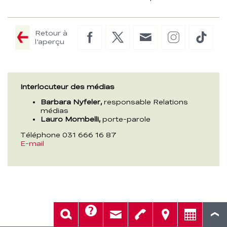
Retour à
Facebook
Twitter
E-
Instagram
TikTo
l'aperçu
Mail
Interlocuteur des médias
Barbara Nyfeler,
responsable Relations
médias
Lauro Mombelli,
porte-parole
Téléphone 031 666 16 87
E-mail
Aide
Rech.
Contact
Tél.
Sièges
Conseil