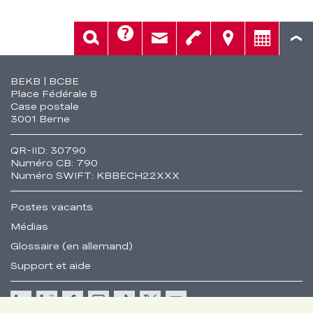
Aide
Rech.
Contact
Tél.
Sièges
Conseil
Fusszeile
BEKB | BCBE
Place Fédérale 8
Case postale
3001 Berne
QR-IID: 30790
Numéro CB: 790
Numéro SWIFT: KBBECH22XXX
Postes vacants
Médias
Glossaire (en allemand)
Support et aide