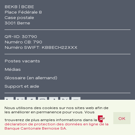
Fusszeile
BEKB | BCBE
Place Fédérale 8
Case postale
3001 Berne
QR-IID: 30790
Numéro CB: 790
Numéro SWIFT: KBBECH22XXX
Postes vacants
Médias
Glossaire (en allemand)
Support et aide
Cookie
Nous utilisons des cookies sur nos sites web afin de
les améliorer en permanence pour vous. Vous
Remarques juridiques
OK
Disclaimer
trouverez de plus amples informations dans la
déclaration de protection des données en ligne de la
© Banque Cantonale Bernoise SA
(PDF,
Banque Cantonale Bernoise SA
.
171,1