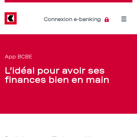
Direkt
zum
Inhalt
Open
Connexion e-banking
menu
L’App
Section
de
BCBE
App BCBE
navigation
pour
L’idéal pour avoir ses
de
le
finances bien en main
service
Mobile
Banking
–
BCBE