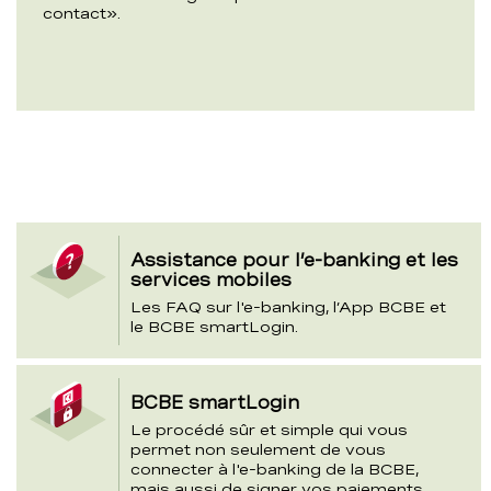
contact».
section
Assistance pour l’e-banking et les
de
services mobiles
Les FAQ sur l'e-banking, l’App BCBE et
cartes
le BCBE smartLogin.
de
sujet
BCBE smartLogin
Le procédé sûr et simple qui vous
permet non seulement de vous
connecter à l'e-banking de la BCBE,
mais aussi de signer vos paiements.