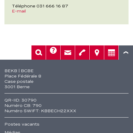
Téléphone 031 666 16 87
E-mail
Aide
Rech.
Contact
Tél.
Sièges
Conseil
Fusszeile
BEKB | BCBE
Place Fédérale 8
Case postale
3001 Berne
QR-IID: 30790
Numéro CB: 790
Numéro SWIFT: KBBECH22XXX
Postes vacants
Médias