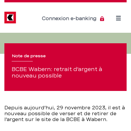
Direkt
zum
Inhalt
Open
Connexion e-banking
menu
BCBE
Section
de
Wabern:
navigation
Note de presse
retrait
de
BCBE Wabern: retrait d’argent à
d’argent
nouveau possible
service
à
nouveau
Depuis aujourd’hui, 29 novembre 2023, il est à
possible
nouveau possible de verser et de retirer de
l’argent sur le site de la BCBE à Wabern.
–