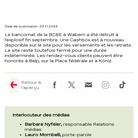
BCBE
Date de publication: 29.11.2023
Le bancomat de la BCBE à Wabern a été détruit à
l’explosif fin septembre. Une Cashbox est à nouveau
disponible sur le site pour les versements et les retraits.
Le site reste toutefois fermé pour une durée
indéterminée. Les rendez-vous clients peuvent être
honorés à Belp, sur la Place fédérale et à Köniz.
Retour à
Facebook
Twitter
E-
Instagram
TikTo
l'aperçu
Mail
Interlocuteur des médias
Barbara Nyfeler,
responsable Relations
médias
Lauro Mombelli,
porte-parole