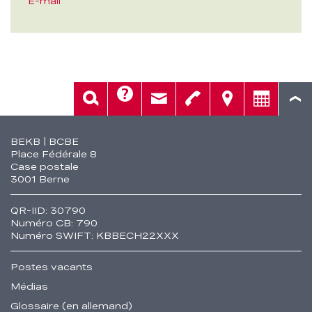
E-mail
Aide
Rech.
Contact
Tél.
Sièges
Conseil
Fusszeile
BEKB | BCBE
Place Fédérale 8
Case postale
3001 Berne
QR-IID: 30790
Numéro CB: 790
Numéro SWIFT: KBBECH22XXX
Postes vacants
Médias
Glossaire (en allemand)