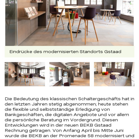
Eindrücke des modernisierten Standorts Gstaad
Nachfolgend
kann
die
obige
Bilddetailansicht
verändert
Die Bedeutung des klassischen Schaltergeschäfts hat in
werden.
den letzten Jahren stetig abgenommen; heute stehen
die flexible und selbstständige Erledigung von
Bankgeschäften, die digitalen Angebote und vor allem
die persönliche Beratung im Vordergrund. Diesen
Entwicklungen wird in der neuen BEKB Gstaad
Rechnung getragen. Von Anfang April bis Mitte Juni
wurde die BEKB an der Promenade 58 modernisiert und