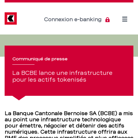
Direkt
zum
Inhalt
Open
Connexion e-banking
menu
La
Section
de
BCBE
navigation
Communiqué de presse
lance
de
La BCBE lance une infrastructure
une
pour les actifs tokenisés
service
infrastructure
pour
La Banque Cantonale Bernoise SA (BCBE) a mis
les
au point une infrastructure technologique
pour émettre, négocier et détenir des actifs
actifs
numériques. Cette infrastructure offrira aux