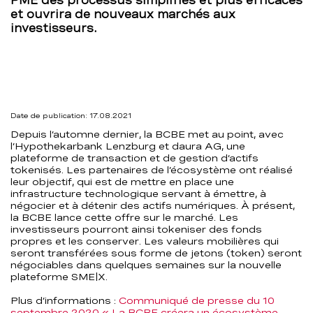
PME des processus simplifiés et plus efficaces
et ouvrira de nouveaux marchés aux
tokenisés
investisseurs.
–
BCBE
Date de publication: 17.08.2021
Depuis l’automne dernier, la BCBE met au point, avec
l’Hypothekarbank Lenzburg et daura AG, une
plateforme de transaction et de gestion d’actifs
tokenisés. Les partenaires de l’écosystème ont réalisé
leur objectif, qui est de mettre en place une
infrastructure technologique servant à émettre, à
négocier et à détenir des actifs numériques. À présent,
la BCBE lance cette offre sur le marché. Les
investisseurs pourront ainsi tokeniser des fonds
propres et les conserver. Les valeurs mobilières qui
seront transférées sous forme de jetons (token) seront
négociables dans quelques semaines sur la nouvelle
plateforme SME|X.
Plus d’informations :
Communiqué de presse du 10
septembre 2020 « La BCBE créera un écosystème