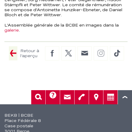
Stämpfli et Peter Wittwer. Le comité de rémunération
se compose d’Antoinette Hunziker-Ebneter, de Daniel
Bloch et de Peter Wittwer.
L’Assemblée générale de la BCBE en images dans la
galerie
.
Retour à
Facebook
Twitter
E-
Instagram
TikTo
l'aperçu
Mail
Aide
Rech.
Contact
Tél.
Sièges
Conseil
Fusszeile
BEKB | BCBE
Place Fédérale 8
Case postale
3001 Berne