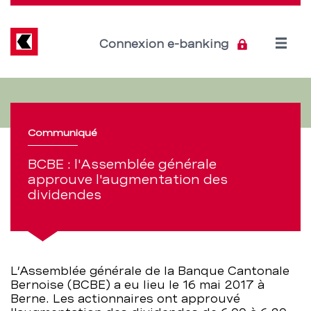
Direkt
zum
Inhalt
Open
Connexion e-banking
menu
170516
Section
de
gv
navigation
Communiqué
2017
de
BCBE : l'Assemblée générale
–
approuve l'augmentation des
service
dividendes
BCBE
L’Assemblée générale de la Banque Cantonale
Bernoise (BCBE) a eu lieu le 16 mai 2017 à
Berne. Les actionnaires ont approuvé