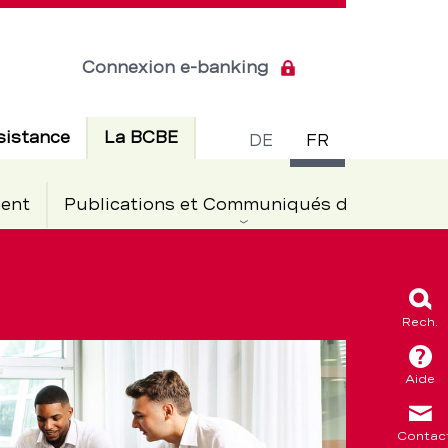
Connexion e-banking
Commuta
Actif
sistance
La BCBE
DE
FR
de
ent
Publications et Communiqués de presse
langue
Rech.
Aide
Contac