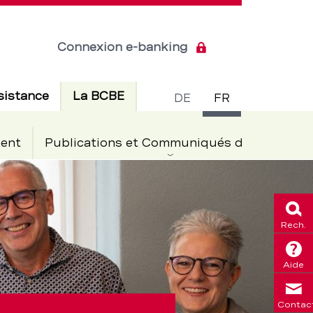
Connexion e-banking
Commuta
Actif
sistance
La BCBE
DE
FR
de
ent
Publications et Communiqués de presse
langue
Rech.
Aide
Contac