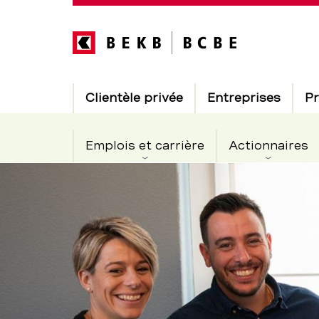
Direkt
zum
Inhalt
Hauptnavigation
Clientèle privée
Entreprises
Pr
Emplois et carrière
Actionnaires
Transmettr
Section
de
son
navigation
de
entreprise
service