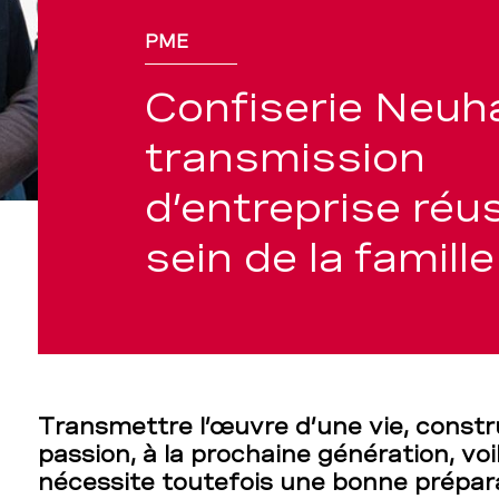
PME
Confiserie Neuh
transmission
d’entreprise réu
sein de la famille
Transmettre l’œuvre d’une vie, const
passion, à la prochaine génération, voil
nécessite toutefois une bonne prépar