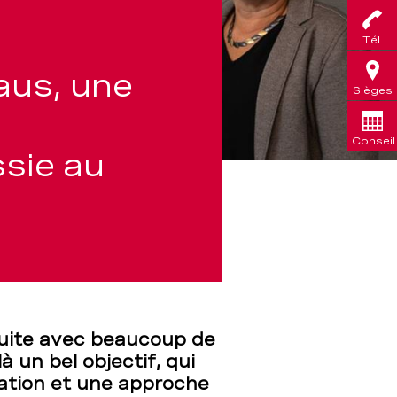
Tél.
aus, une
Sièges
Conseil
ssie au
ruite avec beaucoup de
à un bel objectif, qui
ation et une approche