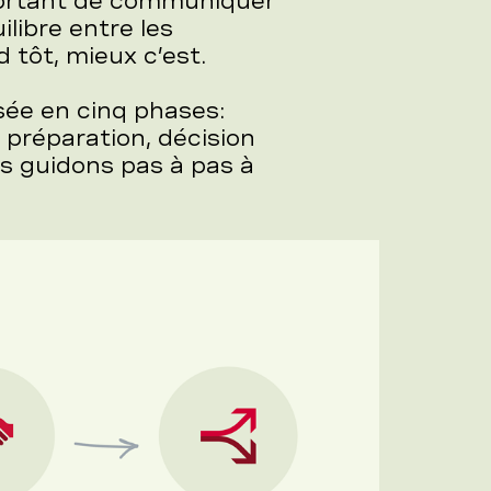
mportant de communiquer
libre entre les
d tôt, mieux c’est.
sée en cinq phases:
, préparation, décision
us guidons pas à pas à