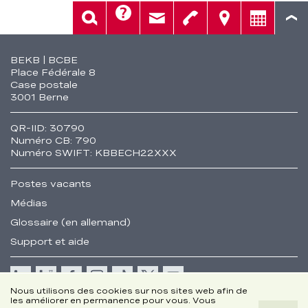
Aide
Rech.
Contact
Tél.
Sièges
Conseil
Fusszeile
BEKB | BCBE
Place Fédérale 8
Case postale
3001 Berne
QR-IID: 30790
Numéro CB: 790
Numéro SWIFT: KBBECH22XXX
Postes vacants
Médias
Glossaire (en allemand)
Support et aide
Cookie
Nous utilisons des cookies sur nos sites web afin de
les améliorer en permanence pour vous. Vous