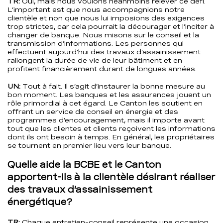
TR:
Oui, mais nous voulons néanmoins relever ce défi.
L’important est que nous accompagnions notre
clientèle et non que nous lui imposions des exigences
trop strictes, car cela pourrait la décourager et l’inciter à
changer de banque. Nous misons sur le conseil et la
transmission d’informations. Les personnes qui
effectuent aujourd’hui des travaux d’assainissement
rallongent la durée de vie de leur bâtiment et en
profitent financièrement durant de longues années.
UN:
Tout à fait. Il s’agit d’instaurer la bonne mesure au
bon moment. Les banques et les assurances jouent un
rôle primordial à cet égard. Le Canton les soutient en
offrant un service de conseil en énergie et des
programmes d’encouragement, mais il importe avant
tout que les clientes et clients reçoivent les informations
dont ils ont besoin à temps. En général, les propriétaires
se tournent en premier lieu vers leur banque.
Quelle aide la BCBE et le Canton
apportent-ils à la clientèle désirant réaliser
des travaux d’assainissement
énergétique?
TR:
Chaque entretien-conseil représente une occasion