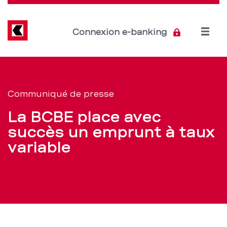
Direkt
zum
Inhalt
Open
Connexion e-banking
menu
La
Section
de
BCBE
Communiqué de presse
navigation
place
La BCBE place avec
de
avec
succès un emprunt à taux
service
variable
succès
un
emprunt
à