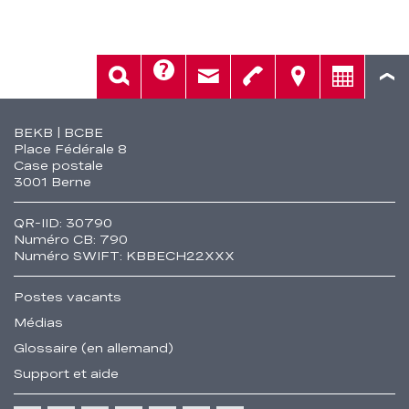
Aide
Rech.
Contact
Tél.
Sièges
Conseil
Fusszeile
BEKB | BCBE
Place Fédérale 8
Case postale
3001 Berne
QR-IID: 30790
Numéro CB: 790
Numéro SWIFT: KBBECH22XXX
Postes vacants
Médias
Glossaire (en allemand)
Support et aide