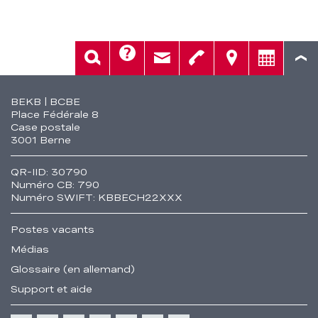
Aide
Rech.
Contact
Tél.
Sièges
Conseil
Fusszeile
BEKB | BCBE
Place Fédérale 8
Case postale
3001 Berne
QR-IID: 30790
Numéro CB: 790
Numéro SWIFT: KBBECH22XXX
Postes vacants
Médias
Glossaire (en allemand)
Support et aide