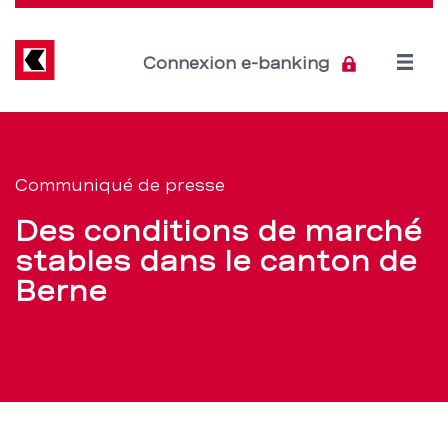
Direkt
zum
Inhalt
Open
Connexion e-banking
menu
Des
Section
de
conditions
Communiqué de presse
navigation
de
Des conditions de marché
de
marché
stables dans le canton de
service
Berne
stables
dans
le
canton