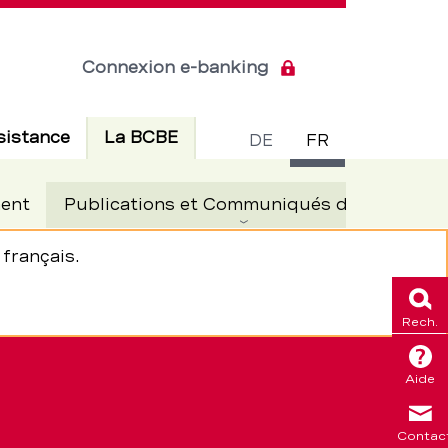
Connexion e-banking
Commuta
Actif
sistance
La BCBE
DE
FR
de
Ac
ent
Publications et Communiqués de presse
langue
français.
fermer
Rech.
Aide
Contac