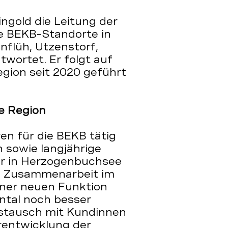
ngold die Leitung der
e BEKB-Standorte in
nflüh, Utzenstorf,
wortet. Er folgt auf
egion seit 2020 geführt
ie Region
ren für die BEKB tätig
 sowie langjährige
er in Herzogenbuchsee
ie Zusammenarbeit im
iner neuen Funktion
ntal noch besser
stausch mit Kundinnen
rentwicklung der