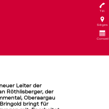
Tél.
Sièges
Conseil
neuer Leiter der
an Röthlisberger, der
Emmental, Oberaargau
ringold bringt für