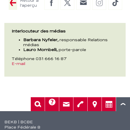
Retour à
Facebook
Twitter
E-
Instagram
TikTo
l'aperçu
Mail
Interlocuteur des médias
Barbara Nyfeler,
responsable Relations
médias
Lauro Mombelli,
porte-parole
Téléphone 031 666 16 87
E-mail
Aide
Rech.
Contact
Tél.
Sièges
Conseil
Fusszeile
BEKB | BCBE
Place Fédérale 8