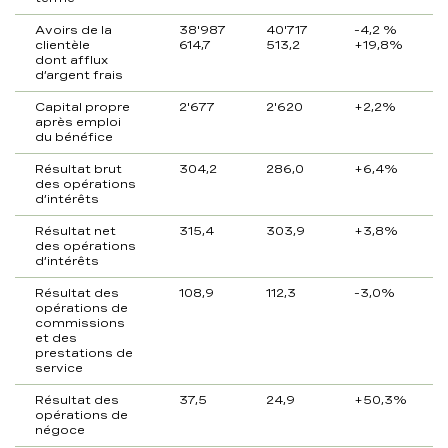
Avoirs de la
38'987
40'717
-4,2 %
clientèle
614,7
513,2
+19,8%
dont afflux
d’argent frais
Capital propre
2'677
2'620
+2,2%
après emploi
du bénéfice
Résultat brut
304,2
286,0
+6,4%
des opérations
d’intérêts
Résultat net
315,4
303,9
+3,8%
des opérations
d’intérêts
Résultat des
108,9
112,3
-3,0%
opérations de
commissions
et des
prestations de
service
Résultat des
37,5
24,9
+50,3%
opérations de
négoce