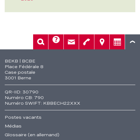
KB)
Aide
Rech.
Contact
Tél.
Sièges
Conseil
Fusszeile
BEKB | BCBE
Place Fédérale 8
Case postale
3001 Berne
QR-IID: 30790
Numéro CB: 790
Numéro SWIFT: KBBECH22XXX
Postes vacants
Médias
Glossaire (en allemand)