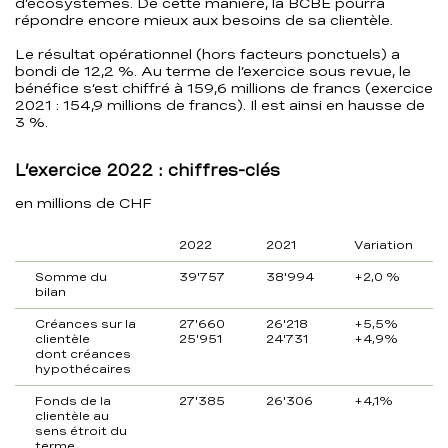
d’écosystèmes. De cette manière, la BCBE pourra
répondre encore mieux aux besoins de sa clientèle.
Le résultat opérationnel (hors facteurs ponctuels) a
bondi de 12,2 %. Au terme de l’exercice sous revue, le
bénéfice s’est chiffré à 159,6 millions de francs (exercice
2021 : 154,9 millions de francs). Il est ainsi en hausse de
3 %.
L’exercice 2022 : chiffres-clés
en millions de CHF
2022
2021
Variation
Somme du
39'757
38'994
+2,0 %
bilan
Créances sur la
27'660
26'218
+5,5%
clientèle
25'951
24'731
+4,9%
dont créances
hypothécaires
Fonds de la
27'385
26'306
+4,1%
clientèle au
sens étroit du
terme