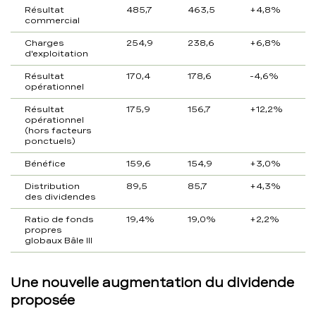
Résultat
485,7
463,5
+4,8%
commercial
Charges
254,9
238,6
+6,8%
d'exploitation
Résultat
170,4
178,6
-4,6%
opérationnel
Résultat
175,9
156,7
+12,2%
opérationnel
(hors facteurs
ponctuels)
Bénéfice
159,6
154,9
+3,0%
Distribution
89,5
85,7
+4,3%
des dividendes
Ratio de fonds
19,4%
19,0%
+2,2%
propres
globaux Bâle III
Une nouvelle augmentation du dividende
proposée