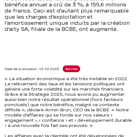
bénéfice annuel a crû de 3 %, à 159,6 millions
–
de francs. Ceci est d’autant plus remarquable
que les charges d’exploitation et
BCBE
l’amortissement unique induits par la création
d’aity SA, filiale de la BCBE, ont augmenté.
Date de publication: 02.02.2023
Ad-Hoc
« La situation économique a été très instable en 2022.
Le relèvement des taux et les tensions politiques ont
généré une forte volatilité sur les marchés financiers.
Grâce à la Stratégie 2025, nous avons pu augmenter
aussi bien notre résultat opérationnel (hors facteurs
ponctuels) que notre bénéfice, malgré ce contexte
difficile », déclare Armin Brun, CEO de la BCBE. « Notre
modèle d’affaires qui se fonde sur nos valeurs ‹
engagement ›, ‹ confiance › et ‹ développement durable
› a une nouvelle fois fait ses preuves. »
Les affaires avec la clientèle ont été développées de