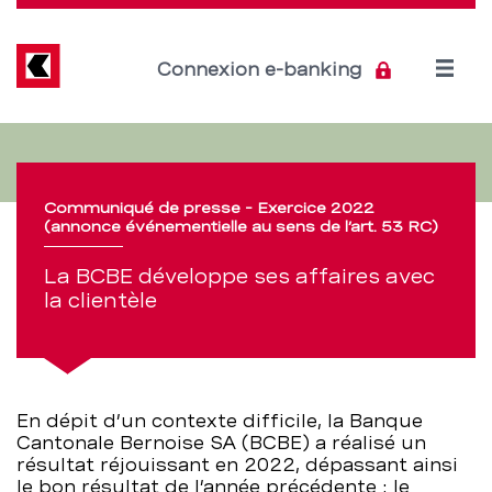
Direkt
zum
Inhalt
Open
Connexion e-banking
menu
La
Section
de
BCBE
Communiqué de presse - Exercice 2022
navigation
développe
(annonce événementielle au sens de l’art. 53 RC)
de
ses
La BCBE développe ses affaires avec
service
la clientèle
affaires
avec
la
En dépit d’un contexte difficile, la Banque
Cantonale Bernoise SA (BCBE) a réalisé un
résultat réjouissant en 2022, dépassant ainsi
clientèle
le bon résultat de l’année précédente : le