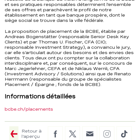
et ses pratiques responsables déterminent l’ensemble
de ses offres et parachèvent le profil de notre
établissement en tant que banque prospère, dont le
siège social se trouve dans la ville fédérale.
La proposition de placement de la BCBE, établie par
Andreas Bogenstätter (responsable Senior Desk Key
Clients) et par Thomas U. Fischer, CFA (CIO;
responsable Investment Strategy), a convaincu le jury,
car elle s’articulait autour des besoins et des envies des
clients. Tous deux ont pu compter sur la collaboration
interdisciplinaire et, par conséquent, sur le concours de
Marc Jegerlehner, CEFA et de Niklaus Wernli, CFA
(Investment Advisory / Solutions) ainsi que de Renato
Herrmann (responsable du groupe de spécialistes
Placement / Épargne ; fonds de la BCBE).
Informations détaillées
bcbe.ch/placements
Retour à
Facebook
Twitter
E-
Instagram
TikTo
l'aperçu