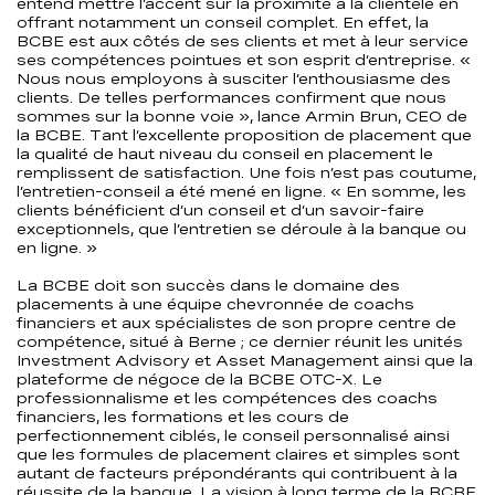
entend mettre l’accent sur la proximité à la clientèle en
offrant notamment un conseil complet. En effet, la
BCBE est aux côtés de ses clients et met à leur service
ses compétences pointues et son esprit d’entreprise. «
Nous nous employons à susciter l’enthousiasme des
clients. De telles performances confirment que nous
sommes sur la bonne voie », lance Armin Brun, CEO de
la BCBE. Tant l’excellente proposition de placement que
la qualité de haut niveau du conseil en placement le
remplissent de satisfaction. Une fois n’est pas coutume,
l’entretien-conseil a été mené en ligne. « En somme, les
clients bénéficient d’un conseil et d’un savoir-faire
exceptionnels, que l’entretien se déroule à la banque ou
en ligne. »
La BCBE doit son succès dans le domaine des
placements à une équipe chevronnée de coachs
financiers et aux spécialistes de son propre centre de
compétence, situé à Berne ; ce dernier réunit les unités
Investment Advisory et Asset Management ainsi que la
plateforme de négoce de la BCBE OTC-X. Le
professionnalisme et les compétences des coachs
financiers, les formations et les cours de
perfectionnement ciblés, le conseil personnalisé ainsi
que les formules de placement claires et simples sont
autant de facteurs prépondérants qui contribuent à la
réussite de la banque. La vision à long terme de la BCBE