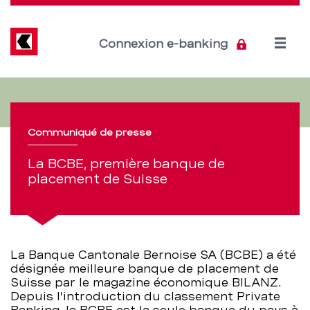
Direkt
zum
Inhalt
Open
Connexion e-banking
menu
La
Section
de
BCBE,
navigation
Communiqué de presse
première
de
La BCBE, première banque de
banque
placement de Suisse
service
de
placement
La Banque Cantonale Bernoise SA (BCBE) a été
de
désignée meilleure banque de placement de
Suisse par le magazine économique BILANZ.
Suisse
Depuis l’introduction du classement Private