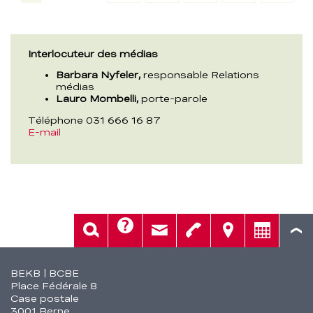
Mail
Interlocuteur des médias
Barbara Nyfeler,
responsable Relations
médias
Lauro Mombelli,
porte-parole
Téléphone 031 666 16 87
E-mail
Aide
Rech.
Contact
Tél.
Sièges
Conseil
Fusszeile
BEKB | BCBE
Place Fédérale 8
Case postale
3001 Berne