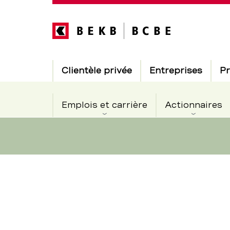
Direkt
zum
Inhalt
Hauptnavigation
Clientèle privée
Entreprises
Pr
Emplois et carrière
Actionnaires
Changeme
Section
de
de
navigation
de
responsabl
service