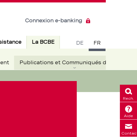
Connexion e-banking
Commuta
Actif
sistance
La BCBE
DE
FR
de
Ac
ent
Publications et Communiqués de presse
langue
Rech.
Aide
Contac