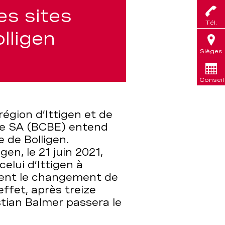
s sites
Tél.
olligen
Sièges
Conseil
égion d’Ittigen et de
ise SA (BCBE) entend
 de Bolligen.
en, le 21 juin 2021,
lui d’Ittigen à
ment le changement de
ffet, après treize
stian Balmer passera le