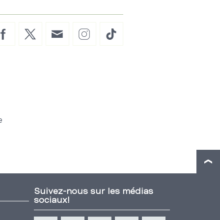
Facebook
Twitter
E-
Instagram
TikTok
Mail
e
Suivez-nous sur les médias
sociaux!