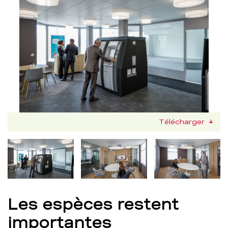
Télécharger
Nachfolgend
kann
die
obige
Bilddetailansicht
verändert
Les espèces restent
werden.
importantes