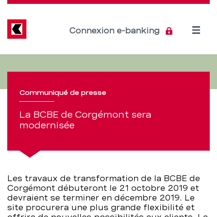
Direkt
zum
Inhalt
Open
Connexion e-banking
menu
La
Section
de
BCBE
navigation
Communiqué de presse
de
de
La BCBE de Corgémont sera
Corgémont
modernisée
service
sera
modernisée
Les travaux de transformation de la BCBE de
–
Corgémont débuteront le 21 octobre 2019 et
devraient se terminer en décembre 2019. Le
BCBE
site procurera une plus grande flexibilité et