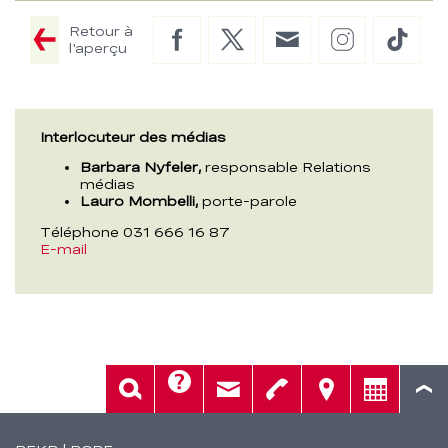
Retour à
Facebook
Twitter
E-
Instagram
TikTo
l'aperçu
Mail
Interlocuteur des médias
Barbara Nyfeler,
responsable Relations
médias
Lauro Mombelli,
porte-parole
Téléphone 031 666 16 87
E-mail
Aide
Rech.
Contact
Tél.
Sièges
Conseil
Fusszeile