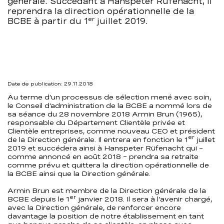
générale. Succédant à Hanspeter Rüfenacht, il
de
reprendra la direction opérationnelle de la
er
BCBE à partir du 1
juillet 2019.
la
BCBE
–
Date de publication: 29.11.2018
Au terme d’un processus de sélection mené avec soin,
BCBE
le Conseil d’administration de la BCBE a nommé lors de
sa séance du 28 novembre 2018 Armin Brun (1965),
responsable du Département Clientèle privée et
Clientèle entreprises, comme nouveau CEO et président
er
de la Direction générale. Il entrera en fonction le 1
juillet
2019 et succédera ainsi à Hanspeter Rüfenacht qui –
comme annoncé en août 2018 – prendra sa retraite
comme prévu et quittera la direction opérationnelle de
la BCBE ainsi que la Direction générale.
Armin Brun est membre de la Direction générale de la
er
BCBE depuis le 1
janvier 2018. Il sera à l'avenir chargé,
avec la Direction générale, de renforcer encore
davantage la position de notre établissement en tant