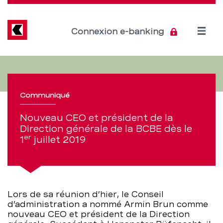
Direkt
zum
Inhalt
Open
Connexion e-banking
menu
Nouveau
Section
de
CEO
navigation
Communiqué
et
de
Nouveau CEO et président de la
président
Direction générale de la BCBE dès le
service
er
1
juillet 2019
de
la
Direction
Lors de sa réunion d’hier, le Conseil
d’administration a nommé Armin Brun comme
générale
nouveau CEO et président de la Direction