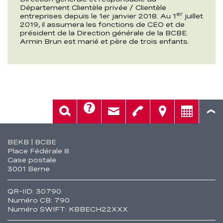
Département Clientèle privée / Clientèle
er
entreprises depuis le 1er janvier 2018. Au 1
juillet
2019, il assumera les fonctions de CEO et de
président de la Direction générale de la BCBE.
Armin Brun est marié et père de trois enfants.
Aide
Rech.
Contact
Tél.
Sièges
Conseil
Fusszeile
BEKB | BCBE
Place Fédérale 8
Case postale
3001 Berne
QR-IID: 30790
Numéro CB: 790
Numéro SWIFT: KBBECH22XXX