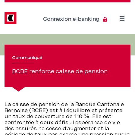
Direkt
zum
Inhalt
Open
Connexion e-banking
menu
La
Section
de
BCBE
navigation
Communiqué
renforce
de
BCBE renforce caisse de pension
sa
service
caisse
de
La caisse de pension de la Banque Cantonale
Bernoise (BCBE) est à l’équilibre et présente
pension
un taux de couverture de 110 %. Elle est
confrontée à deux défis : l’espérance de vie
–
des assurés ne cesse d’augmenter et la
période de taux bas exerce une pression sur le