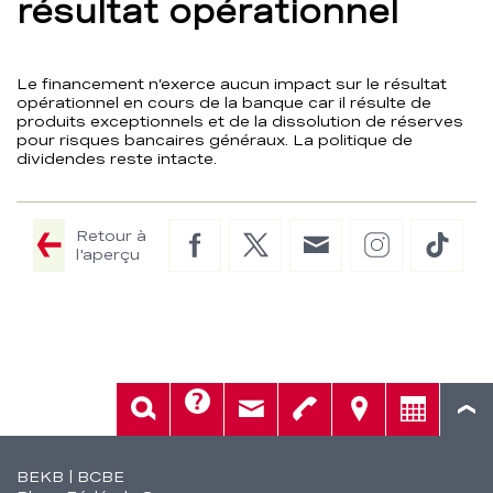
résultat opérationnel
Le financement n’exerce aucun impact sur le résultat
opérationnel en cours de la banque car il résulte de
produits exceptionnels et de la dissolution de réserves
pour risques bancaires généraux. La politique de
dividendes reste intacte.
Retour à
Facebook
Twitter
E-
Instagram
TikTo
l'aperçu
Mail
Aide
Rech.
Contact
Tél.
Sièges
Conseil
Fusszeile
BEKB | BCBE