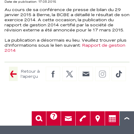
Date de publication: 17.03.2015
–
Au cours de sa conférence de presse de bilan du 29
janvier 2015 à Berne, la BCBE a détaillé le résultat de son
BCBE
exercice 2014. A cette occasion, la publication du
rapport de gestion 2014 certifié par la société de
révision externe a été annoncée pour le 17 mars 2015.
La publication a désormais eu lieu. Veuillez trouver plus
d'informations sous le lien suivant:
Rapport de gestion
2014
Retour à
Facebook
Twitter
E-
Instagram
TikTo
l'aperçu
Mail
Aide
Rech.
Contact
Tél.
Sièges
Conseil