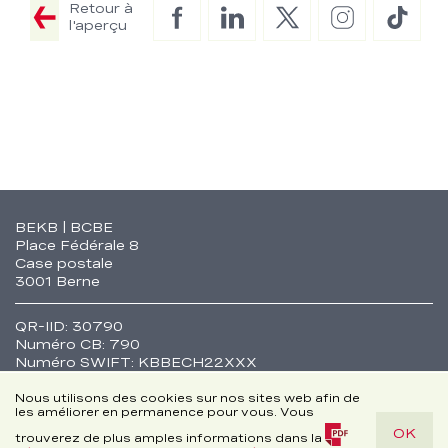
Retour à
Facebook
LinkedIn
Twitter
Instagram
TikTo
l'aperçu
Fusszeile
BEKB | BCBE
Place Fédérale 8
Case postale
3001 Berne
QR-IID: 30790
Numéro CB: 790
Numéro SWIFT: KBBECH22XXX
Cookie
Nous utilisons des cookies sur nos sites web afin de
Postes vacants
les améliorer en permanence pour vous. Vous
OK
Disclaimer
Médias
trouverez de plus amples informations dans la