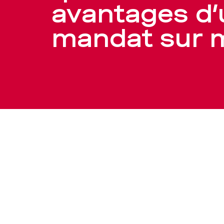
sur
avantages d’
mandat sur 
mesure
–
BCBE