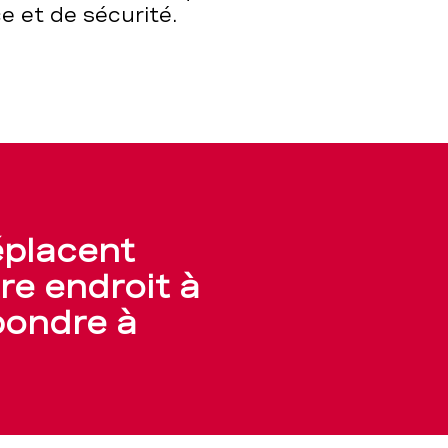
e et de sécurité.
éplacent
re endroit à
épondre à