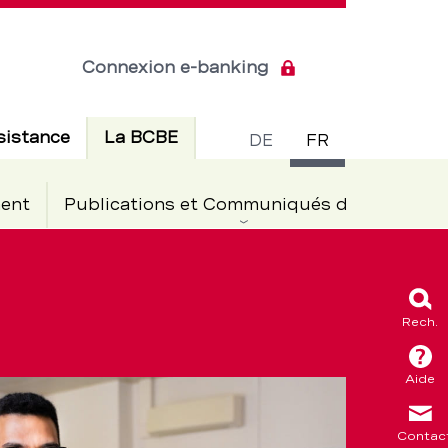
Connexion e-banking
Commuta
Actif
sistance
La BCBE
DE
FR
de
ent
Publications et Communiqués de presse
langue
Rech.
Aide
Contac