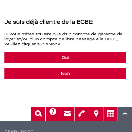
–
BCBE
Je suis déjà client·e de la BCBE:
Si vous n’êtes titulaire que d’un compte de garantie de
loyer et/ou d’un compte de libre passage à la BCBE,
veuillez cliquer sur «Non».
Oui
Non
Aide
Rech.
Contact
Tél.
Sièges
Conseil
Fusszeile
BEKB | BCBE