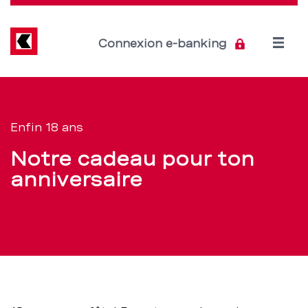
Direkt
zum
Inhalt
Open
Connexion e-banking
menu
Cadeau
Section
de
–
Enfin 18 ans
navigation
BCBE
Notre cadeau pour ton
de
anniversaire
service